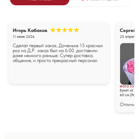
Игорь Кабаков
Сергей
11 июня 2026
25 апреля 
Сделал первый заказ, Доченьке 15 красных
роз на Д,Р.. заказ был на 6.00 ,доставили
даже немного раньше. Супер доставка,
общение, и просто прекрасный персонал.
ФОТО ТОВА
Букет из 25
60 см (Росс
упаковке
Отличные