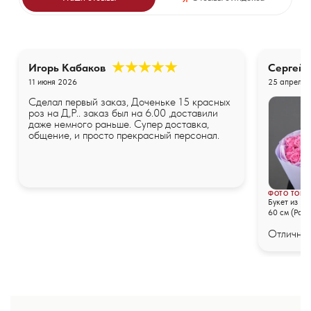
Игорь Кабаков
Сергей
11 июня 2026
25 апреля 
Сделал первый заказ, Доченьке 15 красных
роз на Д,Р.. заказ был на 6.00 ,доставили
даже немного раньше. Супер доставка,
общение, и просто прекрасный персонал.
ФОТО ТОВА
Букет из 25
60 см (Росс
упаковке
Отличные