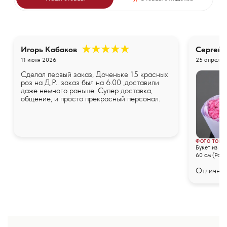
Игорь Кабаков
Сергей
11 июня 2026
25 апреля 
Сделал первый заказ, Доченьке 15 красных
роз на Д,Р.. заказ был на 6.00 ,доставили
даже немного раньше. Супер доставка,
общение, и просто прекрасный персонал.
ФОТО ТОВА
Букет из 25
60 см (Росс
упаковке
Отличные