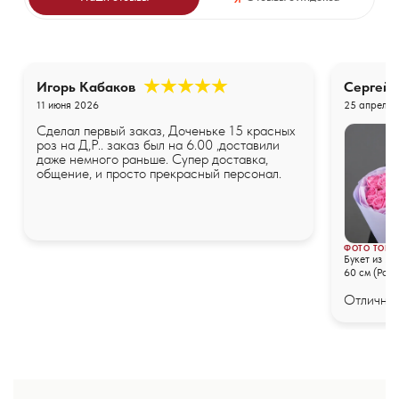
Игорь Кабаков
Сергей
11 июня 2026
25 апреля 
Сделал первый заказ, Доченьке 15 красных
роз на Д,Р.. заказ был на 6.00 ,доставили
даже немного раньше. Супер доставка,
общение, и просто прекрасный персонал.
ФОТО ТОВА
Букет из 25
60 см (Росс
упаковке
Отличные