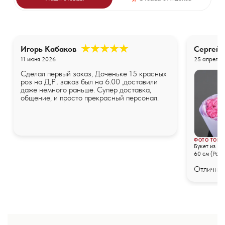
Игорь Кабаков
Сергей
11 июня 2026
25 апреля 
Сделал первый заказ, Доченьке 15 красных
роз на Д,Р.. заказ был на 6.00 ,доставили
даже немного раньше. Супер доставка,
общение, и просто прекрасный персонал.
ФОТО ТОВА
Букет из 25
60 см (Росс
упаковке
Отличные