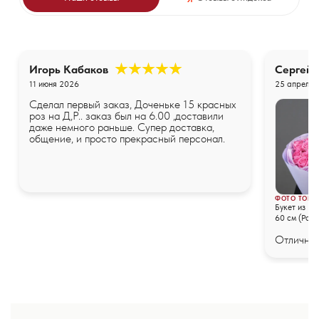
Игорь Кабаков
Сергей
11 июня 2026
25 апреля 
Сделал первый заказ, Доченьке 15 красных
роз на Д,Р.. заказ был на 6.00 ,доставили
даже немного раньше. Супер доставка,
общение, и просто прекрасный персонал.
ФОТО ТОВА
Букет из 25
60 см (Росс
упаковке
Отличные