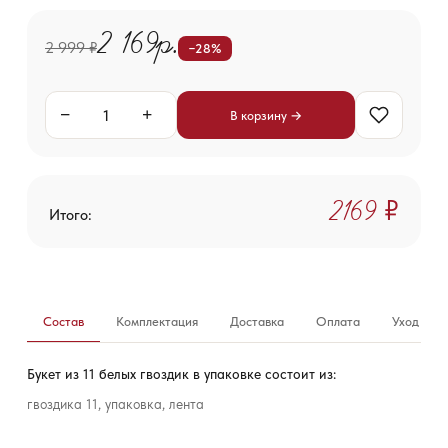
2 169р.
2 999 ₽
−28%
−
+
В корзину →
2 169 ₽
Итого:
Состав
Комплектация
Доставка
Оплата
Уход за б
Букет из 11 белых гвоздик в упаковке состоит из:
гвоздика 11, упаковка, лента