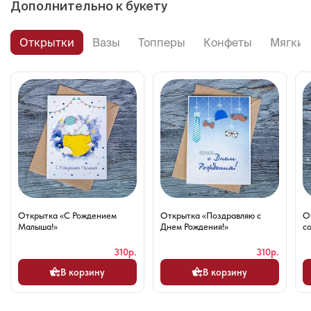
Дополнительно к букету
Открытки
Вазы
Топперы
Конфеты
Мягкие
Открытка «С Рождением
Открытка «Поздравляю с
О
Малыша!»
Днем Рождения!»
со
310р.
310р.
В корзину
В корзину