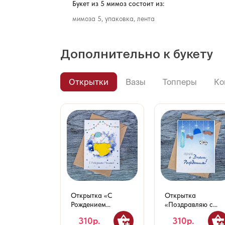
Букет из 5 мимоз состоит из:
мимоза 5, упаковка, лента
Дополнительно к букету
Открытки
Вазы
Топперы
Ко
Открытка «С
Открытка
Рождением
«Поздравляю с
Малыша!»
Днем Рождения!»
310р.
310р.