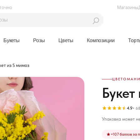
точно
Магазины
Букеты
Розы
Цветы
Композиции
Торт
кет из 5 мимоз
ЦВЕТОМАНИ
Букет 
4.9
68
Упаковка может не
+
107
баллов за 