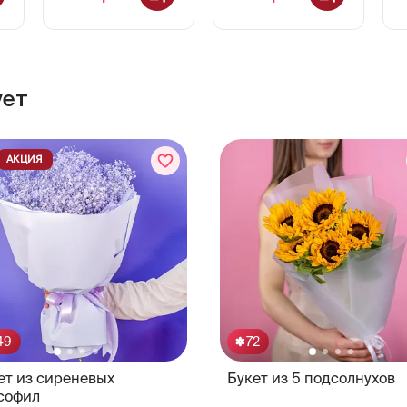
ует
АКЦИЯ
49
72
ет из сиреневых
Букет из 5 подсолнухов
софил