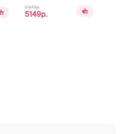
5 843р.
6399р.
5149р.