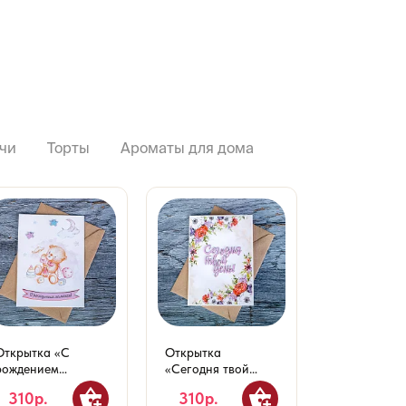
чи
Торты
Ароматы для дома
Открытка «С
Открытка
Открытка 10
рождением
«Сегодня твой
«Поздравля
малышки!»
день»
Днём свадь
310р.
310р.
310р.