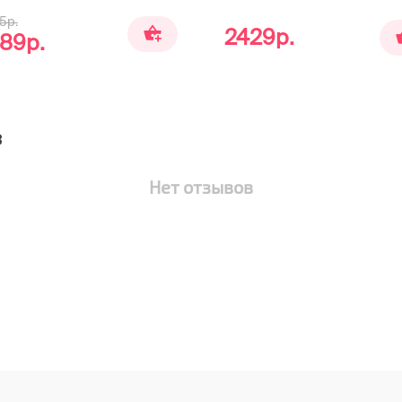
5р.
2429р.
89р.
з
Нет отзывов