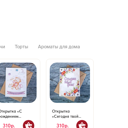
чи
Торты
Ароматы для дома
Открытка «С
Открытка
Открытка 10
рождением
«Сегодня твой
«Поздравля
малышки!»
день»
Днём свадь
310р.
310р.
310р.