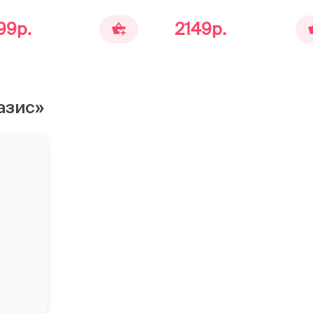
99р.
2149р.
азис»