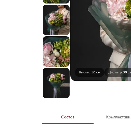
Высота:
50 см
Диаметр:
30 с
Состав
Комплектаци