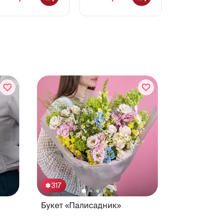
317
110
Букет «Палисадник»
Букет «Со