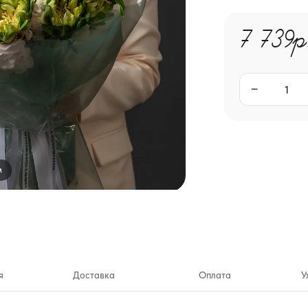
7 739р
−
м
я
Доставка
Оплата
У