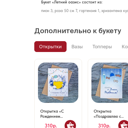
Букет «Летний оазис» состоит из:
пион 3, роза 50 см 7, гортензия 1, хризантема ку
Дополнительно к букету
Открытки
Вазы
Топперы
Ко
Открытка «С
Открытка
Рождением
«Поздравляю с
Малыша!»
Днем Рождения!»
310р.
310р.