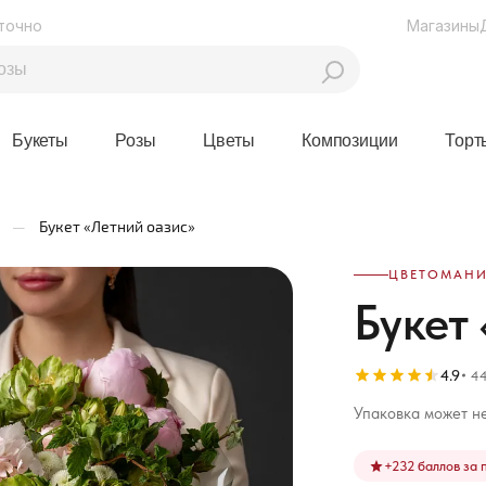
точно
Магазины
Букеты
Розы
Цветы
Композиции
Торт
—
Букет «Летний оазис»
ЦВЕТОМАНИ
Букет
4.9
44
Упаковка может не
+
232
баллов за 