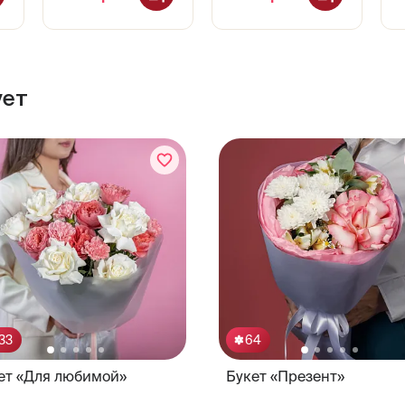
ует
33
64
ет «Для любимой»
Букет «Презент»