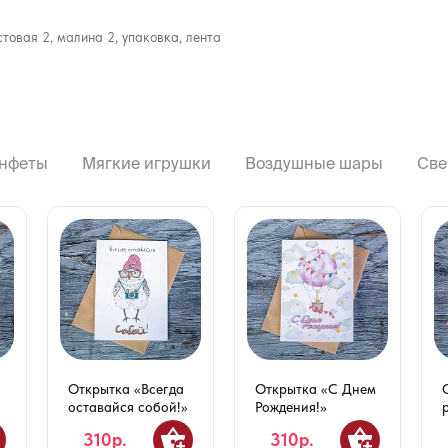
стовая 2, малина 2, упаковка, лента
нфеты
Мягкие игрушки
Воздушные шары
Све
Открытка «Всегда
Открытка «С Днем
оставайся собой!»
Рождения!»
310р.
310р.