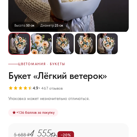
Высота:
50 см
Диаметр:
25 см
ЦВЕТОМАНИЯ · БУКЕТЫ
Букет «Лёгкий ветерок»
4.9
467 отзывов
Упаковка может незначительно отличаться.
+
136
баллов за покупку
4 555р.
5 688 ₽
−20%