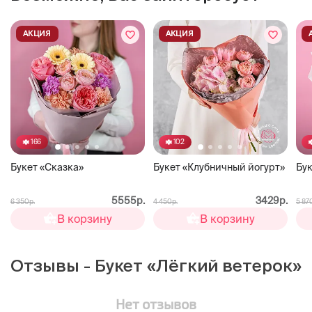
АКЦИЯ
АКЦИЯ
166
102
Букет «Сказка»
Букет «Клубничный йогурт»
Бук
5555р.
3429р.
6 350р.
4 450р.
5 87
В корзину
В корзину
Отзывы - Букет «Лёгкий ветерок»
Нет отзывов