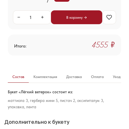
−
+
В корзину →
4 555 ₽
Итого:
Состав
Комплектация
Доставка
Оплата
Уход за б
Букет «Лёгкий ветерок» состоит из:
маттиола 3, гербера мини 5, пистач 2, оксипиталум 3,
упаковка, лента
Дополнительно к букету