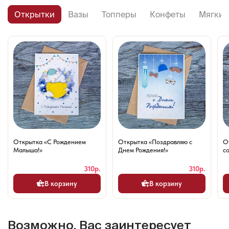
Открытки
Вазы
Топперы
Конфеты
Мягкие
Открытка «С Рождением
Открытка «Поздравляю с
О
Малыша!»
Днем Рождения!»
со
310р.
310р.
В корзину
В корзину
Возможно, Вас заинтересует