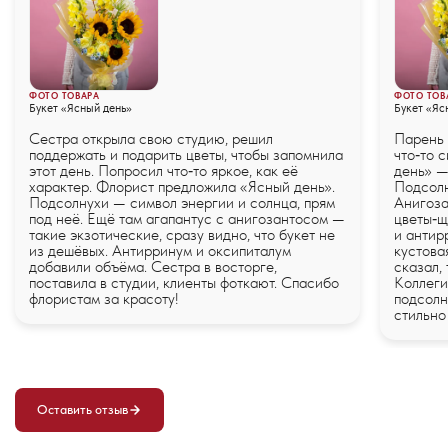
ФОТО ТОВАРА
ФОТО ТОВ
Букет «Ясный день»
Букет «Яс
Сестра открыла свою студию, решил
Парень 
поддержать и подарить цветы, чтобы запомнила
что‑то 
этот день. Попросил что‑то яркое, как её
день» —
характер. Флорист предложила «Ясный день».
Подсолн
Подсолнухи — символ энергии и солнца, прям
Анигоза
под неё. Ещё там агапантус с анигозантосом —
цветы‑щ
такие экзотические, сразу видно, что букет не
и антир
из дешёвых. Антирринум и оксипиталум
кустова
добавили объёма. Сестра в восторге,
сказал,
поставила в студии, клиенты фоткают. Спасибо
Коллеги
флористам за красоту!
подсолн
стильно
Оставить отзыв