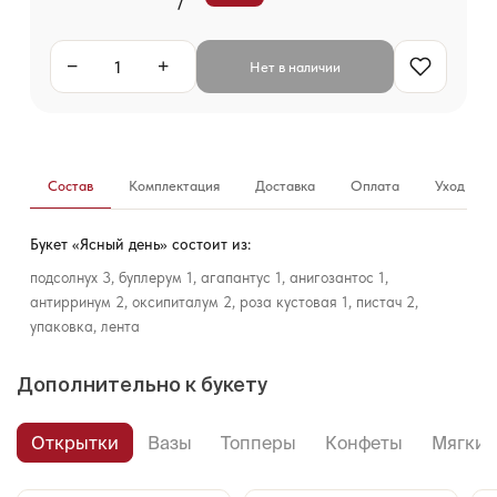
−
+
Нет в наличии
Состав
Комплектация
Доставка
Оплата
Уход за б
Букет «Ясный день» состоит из:
подсолнух 3, буплерум 1, агапантус 1, анигозантос 1,
антирринум 2, оксипиталум 2, роза кустовая 1, пистач 2,
упаковка, лента
Дополнительно к букету
Открытки
Вазы
Топперы
Конфеты
Мягкие