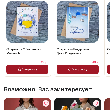
Открытка «С Рождением
Открытка «Поздравляю с
О
Малыша!»
Днем Рождения!»
со
310р.
310р.
В корзину
В корзину
Возможно, Вас заинтересует