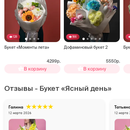
128
166
Букет «Моменты лета»
Дофаминовый букет 2
Бук
4299р.
5550р.
В корзину
В корзину
Отзывы - Букет «Ясный день»
Галина
Татьян
12 марта 2026
12 марта