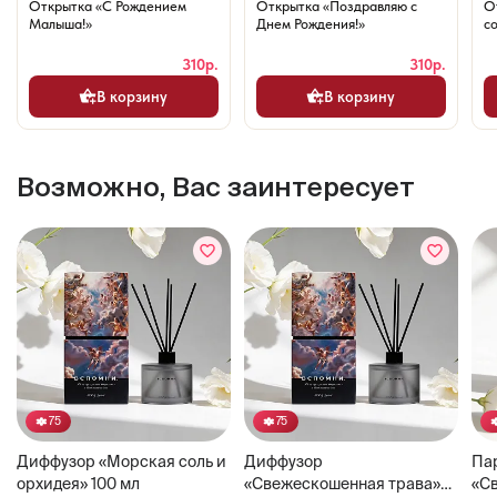
Открытка «С Рождением
Открытка «Поздравляю с
О
Малыша!»
Днем Рождения!»
со
310р.
310р.
В корзину
В корзину
Возможно, Вас заинтересует
75
75
Диффузор «Морская соль и
Диффузор
Па
орхидея» 100 мл
«Свежескошенная трава»
«С