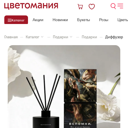
Акции
Новинки
Букеты
Розы
Цвет
Каталог
Главная
—
Каталог
—
Подарки
—
Подарки
—
Диффузор «Т