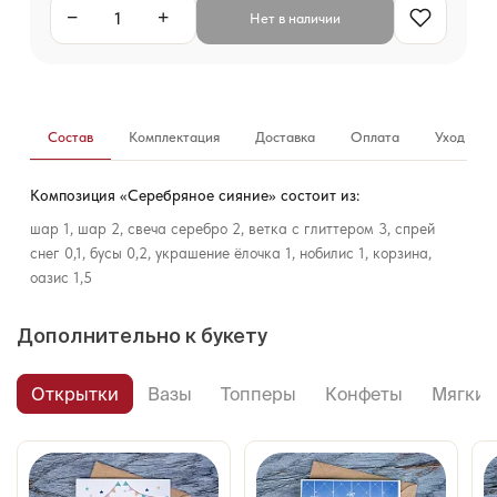
−
+
Нет в наличии
Состав
Комплектация
Доставка
Оплата
Уход за б
Композиция «Серебряное сияние» состоит из:
шар 1, шар 2, свеча серебро 2, ветка с глиттером 3, спрей
снег 0,1, бусы 0,2, украшение ёлочка 1, нобилис 1, корзина,
оазис 1,5
Дополнительно к букету
Открытки
Вазы
Топперы
Конфеты
Мягкие