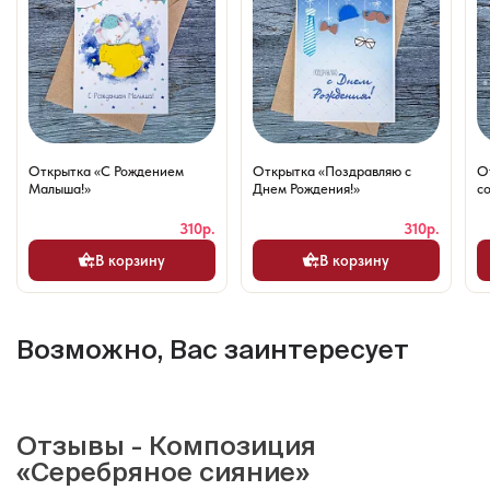
Открытка «С Рождением
Открытка «Поздравляю с
О
Малыша!»
Днем Рождения!»
со
310р.
310р.
В корзину
В корзину
Возможно, Вас заинтересует
Отзывы - Композиция
«Серебряное сияние»