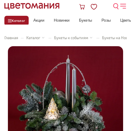
Акции
Новинки
Букеты
Розы
Цвет
Каталог
Главная
—
Каталог
—
Букеты к событиям
—
Букеты на Новы