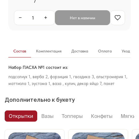
−
+
Нет в наличии
Состав
Комплектация
Доставка
Оплата
Уход за б
Набор ПАСХА №1 состоит из:
подсолнух 1, верба 2, форзиция 1, гвоздика 3, альстромерия 1,
маттиола 1, эустома 1, ваза , кулич, декор яйцо 7, пакет
Дополнительно к букету
Открытки
Вазы
Топперы
Конфеты
Мягкие