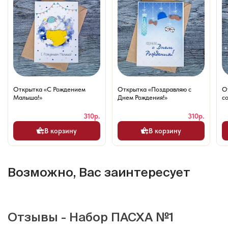
Открытка «С Рождением
Открытка «Поздравляю с
О
Малыша!»
Днем Рождения!»
со
310р.
310р.
В корзину
В корзину
Возможно, Вас заинтересует
Отзывы - Набор ПАСХА №1