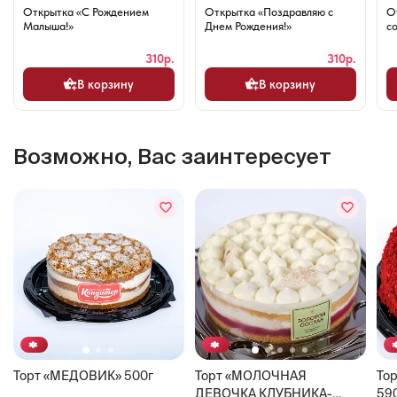
Открытка «С Рождением
Открытка «Поздравляю с
О
Малыша!»
Днем Рождения!»
со
310р.
310р.
В корзину
В корзину
Возможно, Вас заинтересует
Торт «МЕДОВИК» 500г
Торт «МОЛОЧНАЯ
Тор
ДЕВОЧКА КЛУБНИКА-
59