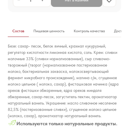
−
+
Нет в наличии
Состав
Пищевая ценность
Контроль качества
Доставк
Безе: сахар- песок, белок яичный, крахмал кукурузный,
регулятор кислотности лимонная кислота, соль. Крем: сливки
молочные 33% (сливки нормализованные), сыр сливочно-
творожный (творог (нормализованное пастеризованное
молоко, бактериальная закваска, молокосвертывающий
фермент микробного происхождения), малина с/м, сгущенное
молоко цельное ( молоко, сахар), фисташковая начинка (ядра
орехов фисташки обжаренные, ядра орехов миндаля
обжаренные, сахар-песок, загуститель пектин, ароматизатор
натуральный ваниль. Украшение: масло сливочное несоленое
82,5% (пастеризованные сливки), сгущенное молоко цельное
(молоко, сахар), ароматизатор натуральный ваниль.
Используются только натуральные продукты.