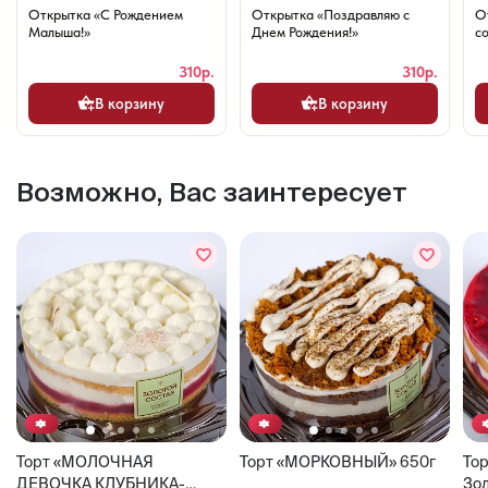
Открытка «С Рождением
Открытка «Поздравляю с
О
Малыша!»
Днем Рождения!»
со
310р.
310р.
В корзину
В корзину
Возможно, Вас заинтересует
Торт «МОЛОЧНАЯ
Торт «МОРКОВНЫЙ» 650г
То
ДЕВОЧКА КЛУБНИКА-
Зол