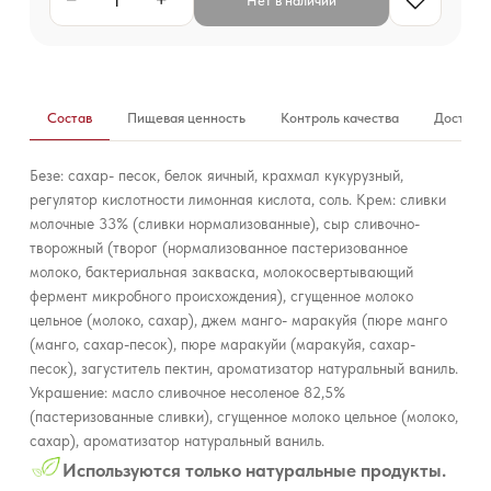
−
+
Нет в наличии
Состав
Пищевая ценность
Контроль качества
Доставк
Безе: сахар- песок, белок яичный, крахмал кукурузный,
регулятор кислотности лимонная кислота, соль. Крем: сливки
молочные 33% (сливки нормализованные), сыр сливочно-
творожный (творог (нормализованное пастеризованное
молоко, бактериальная закваска, молокосвертывающий
фермент микробного происхождения), сгущенное молоко
цельное (молоко, сахар), джем манго- маракуйя (пюре манго
(манго, сахар-песок), пюре маракуйи (маракуйя, сахар-
песок), загуститель пектин, ароматизатор натуральный ваниль.
Украшение: масло сливочное несоленое 82,5%
(пастеризованные сливки), сгущенное молоко цельное (молоко,
сахар), ароматизатор натуральный ваниль.
Используются только натуральные продукты.