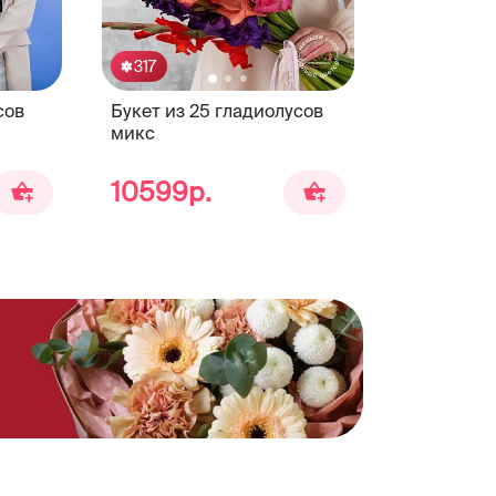
317
сов
Букет из 25 гладиолусов
микс
10599р.