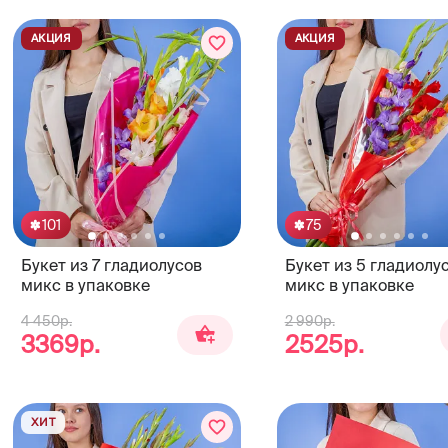
АКЦИЯ
АКЦИЯ
101
75
Букет из 7 гладиолусов
Букет из 5 гладиолу
микс в упаковке
микс в упаковке
4 450р.
2 990р.
3369р.
2525р.
ХИТ