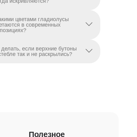
гда искривляются?
акими цветами гладиолусы
етаются в современных
позициях?
 делать, если верхние бутоны
стебле так и не раскрылись?
Полезное