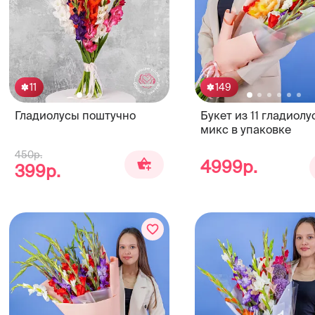
11
149
Гладиолусы поштучно
Букет из 11 гладиолу
микс в упаковке
450р.
4999р.
399р.