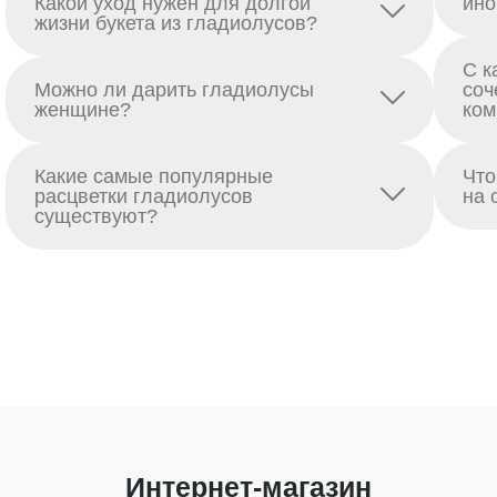
Какой уход нужен для долгой
ино
жизни букета из гладиолусов?
С к
Можно ли дарить гладиолусы
соч
женщине?
ком
Какие самые популярные
Что
расцветки гладиолусов
на 
существуют?
Интернет-магазин