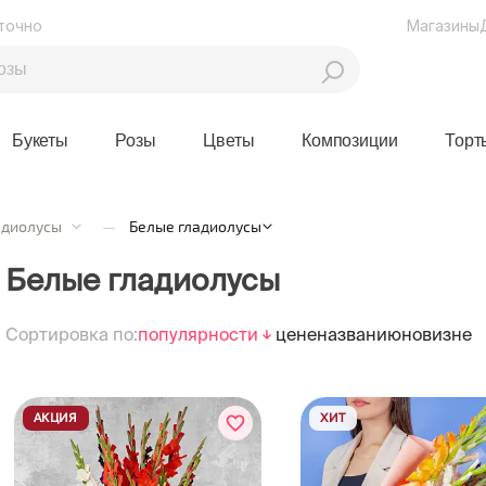
точно
Магазины
Букеты
Розы
Цветы
Композиции
Торт
адиолусы
—
Белые гладиолусы
Белые гладиолусы
Сортировка по:
популярности
цене
названию
новизне
АКЦИЯ
ХИТ