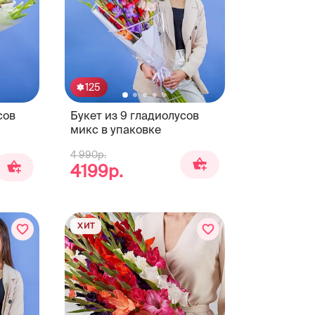
125
сов
Букет из 9 гладиолусов
микс в упаковке
4 990р.
4199р.
ХИТ