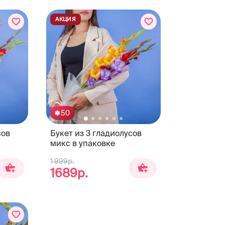
АКЦИЯ
50
сов
Букет из 3 гладиолусов
микс в упаковке
1 999р.
1689р.