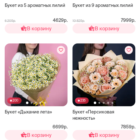
Букет из 5 ароматных лилий
Букет из 9 ароматных лилий
4629р.
7999р.
6 205р.
10 825р.
В корзину
В корзину
200
235
Букет «Дыхание лета»
Букет «Персиковая
нежность»
6699р.
7859р.
В корзину
В корзину