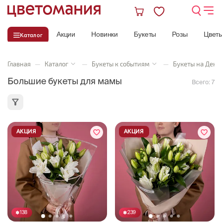
Акции
Новинки
Букеты
Розы
Цвет
Каталог
Главная
—
Каталог
—
Букеты к событиям
—
Букеты на День
Большие букеты для мамы
Всего:
7
АКЦИЯ
АКЦИЯ
138
239