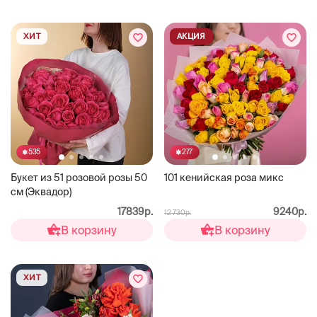
ХИТ
АКЦИЯ
535
277
Букет из 51 розовой розы 50
101 кенийская роза микс
см (Эквадор)
17839р.
9240р.
12 730р.
В корзину
В корзину
ХИТ