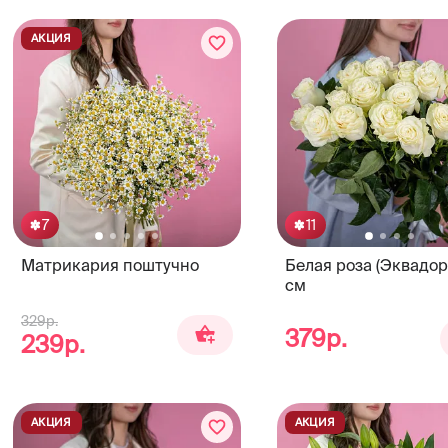
АКЦИЯ
7
11
Матрикария поштучно
Белая роза (Эквадор
см
329р.
379р.
239р.
АКЦИЯ
АКЦИЯ