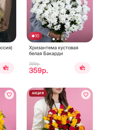
10
оссия)
Хризантема кустовая
белая Бакарди
399р.
359р.
АКЦИЯ