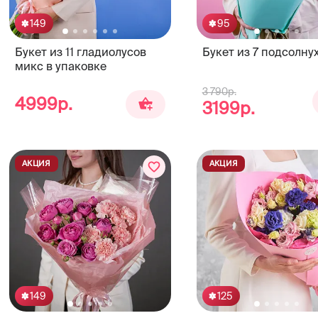
149
95
Букет из 11 гладиолусов
Букет из 7 подсолну
микс в упаковке
3 790р.
4999р.
3199р.
АКЦИЯ
АКЦИЯ
149
125