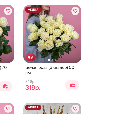
АКЦИЯ
9
) 70
Белая роза (Эквадор) 50
см
349р.
319р.
АКЦИЯ