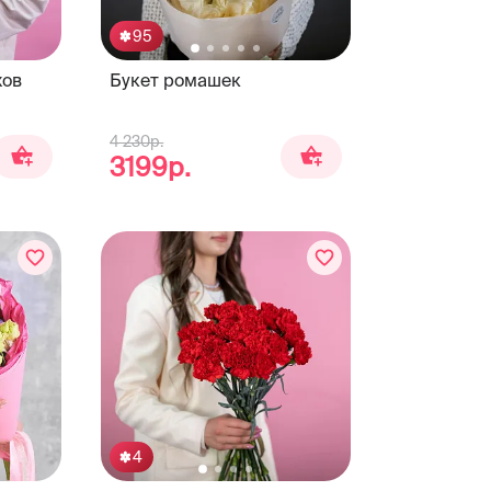
95
хов
Букет ромашек
4 230р.
3199р.
4