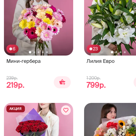
6
23
Мини-гербера
Лилия Евро
239р.
1 200р.
219р.
799р.
АКЦИЯ