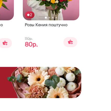
2
но
Розы Кения поштучно
110р.
80р.