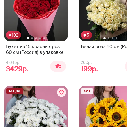
102
5
Букет из 15 красных роз
Белая роза 60 см (Р
60 см (Россия) в упаковке
4 645р.
260р.
3429р.
199р.
АКЦИЯ
ХИТ