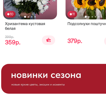
10
11
Хризантема кустовая
Подсолнухи поштуч
белая
399р.
379р.
359р.