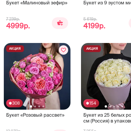
Букет «Малиновый зефир»
Букет из 9 эустом м
7 239р.
5 619р.
4999р.
4199р.
АКЦИЯ
АКЦИЯ
308
154
Букет «Розовый рассвет»
Букет из 25 белых р
см (Россия) в упаков