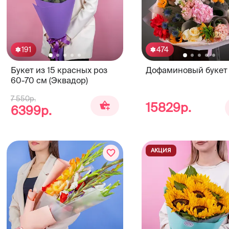
191
474
Букет из 15 красных роз
Дофаминовый букет
60-70 см (Эквадор)
7 550р.
15829р.
6399р.
АКЦИЯ