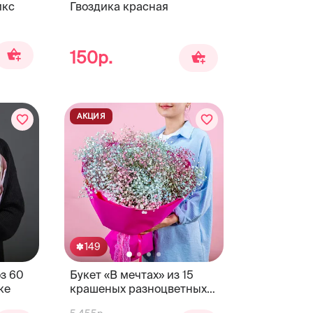
икс
Гвоздика красная
150р.
АКЦИЯ
149
оз 60
Букет «В мечтах» из 15
ке
крашеных разноцветных
гипсофил