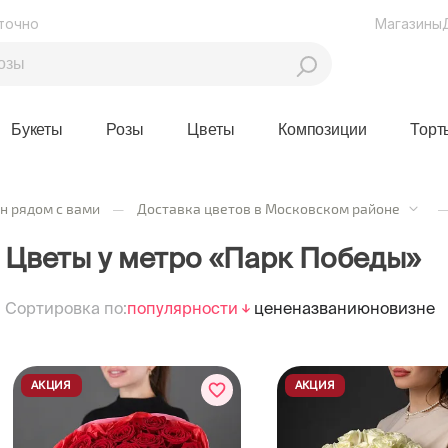
точно
Магазины
Букеты
Розы
Цветы
Композиции
Торт
н рядом с вами
—
Доставка цветов в Московском районе
Цветы у метро «Парк Победы»
Сортировка по:
популярности
цене
названию
новизне
АКЦИЯ
АКЦИЯ