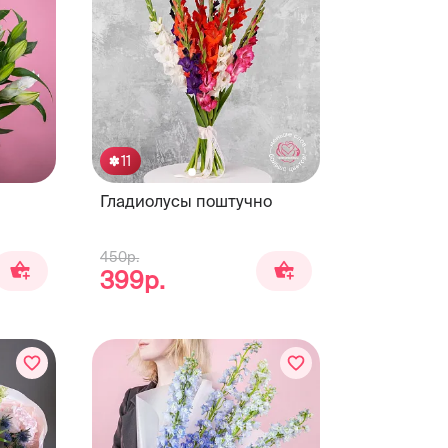
11
Гладиолусы поштучно
450р.
399р.