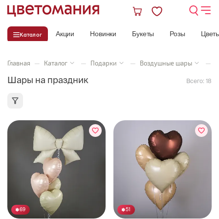
Акции
Новинки
Букеты
Розы
Цвет
Каталог
Главная
—
Каталог
—
Подарки
—
Воздушные шары
—
Ш
Шары на праздник
Всего:
18
69
51