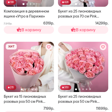
189
428
Композиция в деревянном
Букет из 25 пионовидных
ящике «Утро в Париже»
розовых роз 70 см Pink
Expression
6319р.
14299р.
7 345р.
В корзину
В корзину
ХИТ
215
350
Букет из 15 пионовидных
Букет из 25 пионовидных
розовых роз 50 см Pink
розовых роз 50 см Pink
Expression
Expression
7199р.
11699р.