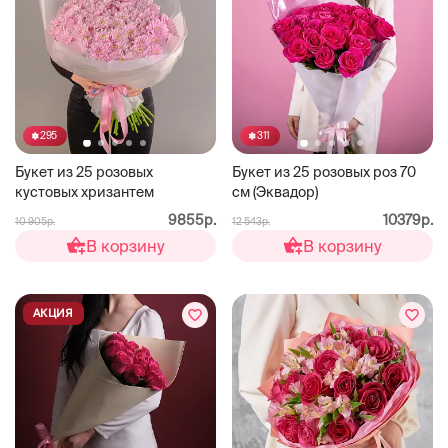
295
311
Букет из 25 розовых
Букет из 25 розовых роз 70
кустовых хризантем
см (Эквадор)
9855р.
10379р.
10 905р.
12 543р.
В корзину
В корзину
АКЦИЯ