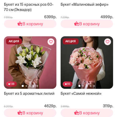
Букет из 15 красных роз 60-
Букет «Малиновый зефир»
70 см (Эквадор)
6399р.
4999р.
7 550р.
7 239р.
В корзину
В корзину
АКЦИЯ
АКЦИЯ
138
93
Букет из 5 ароматных лилий
Букет «Самой нежной»
4629р.
3119р.
6 205р.
3 999р.
В корзину
В корзину