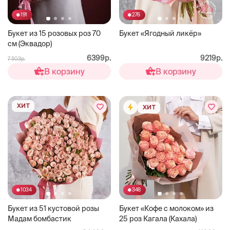
191
276
Букет из 15 розовых роз 70
Букет «Ягодный ликёр»
см (Эквадор)
6399р.
9219р.
7 503р.
В корзину
В корзину
ХИТ
ХИТ
1034
348
Букет из 51 кустовой розы
Букет «Кофе с молоком» из
Мадам бомбастик
25 роз Кагала (Кахала)