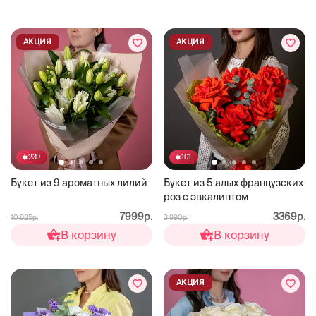
АКЦИЯ
АКЦИЯ
239
101
Букет из 9 ароматных лилий
Букет из 5 алых французских
роз с эвкалиптом
7999р.
3369р.
10 825р.
3 990р.
В корзину
В корзину
АКЦИЯ