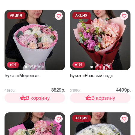
АКЦИЯ
АКЦИЯ
114
134
Букет «Меренга»
Букет «Розовый сад»
3829р.
4499р.
4 890р.
5 399р.
В корзину
В корзину
АКЦИЯ