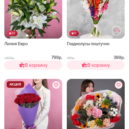
23
11
Лилия Евро
Гладиолусы поштучно
799р.
399р.
1 200р.
450р.
В корзину
В корзину
АКЦИЯ