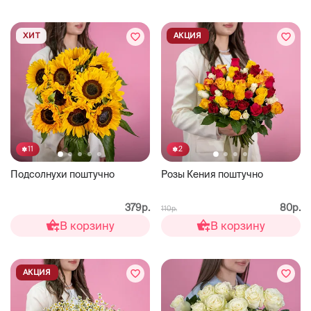
ХИТ
АКЦИЯ
11
2
Подсолнухи поштучно
Розы Кения поштучно
379р.
80р.
110р.
В корзину
В корзину
АКЦИЯ