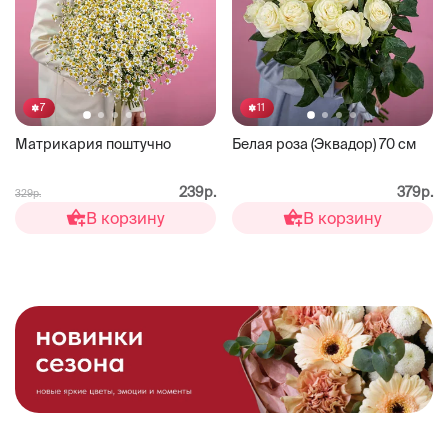
7
11
Матрикария поштучно
Белая роза (Эквадор) 70 см
239р.
379р.
329р.
В корзину
В корзину