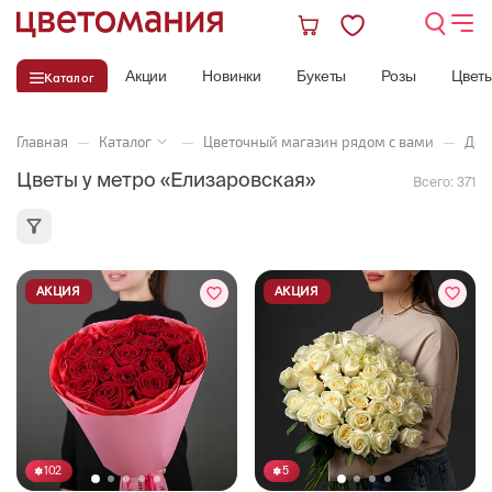
Акции
Новинки
Букеты
Розы
Цвет
Каталог
Главная
—
Каталог
—
Цветочный магазин рядом с вами
—
Дос
Цветы у метро «Елизаровская»
Всего:
371
АКЦИЯ
АКЦИЯ
102
5