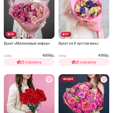
149
125
Букет «Малиновый зефир»
Букет из 9 эустом микс
4999р.
4199р.
7 239р.
5 619р.
В корзину
В корзину
АКЦИЯ