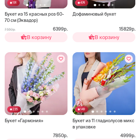
191
474
Букет из 15 красных роз 60-
Дофаминовый букет
70 см (Эквадор)
6399р.
15829р.
7 550р.
В корзину
В корзину
235
149
Букет «Гармония»
Букет из 11 гладиолусов микс
в упаковке
7850р.
4999р.