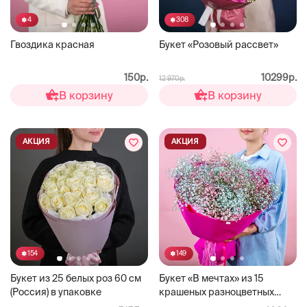
4
308
Гвоздика красная
Букет «Розовый рассвет»
150р.
10299р.
12 970р.
В корзину
В корзину
АКЦИЯ
АКЦИЯ
154
149
Букет из 25 белых роз 60 см
Букет «В мечтах» из 15
(Россия) в упаковке
крашеных разноцветных
гипсофил