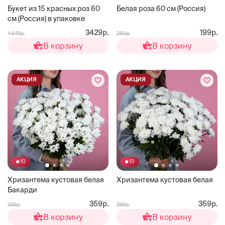
Букет из 15 красных роз 60
Белая роза 60 см (Россия)
см (Россия) в упаковке
3429р.
199р.
4 645р.
260р.
В корзину
В корзину
АКЦИЯ
АКЦИЯ
10
10
Хризантема кустовая белая
Хризантема кустовая белая
Бакарди
359р.
359р.
399р.
399р.
В корзину
В корзину