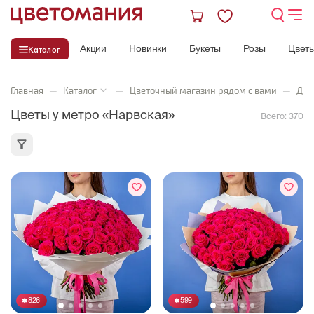
Акции
Новинки
Букеты
Розы
Цвет
Каталог
Главная
—
Каталог
—
Цветочный магазин рядом с вами
—
Дос
Цветы у метро «Нарвская»
Всего:
370
826
599