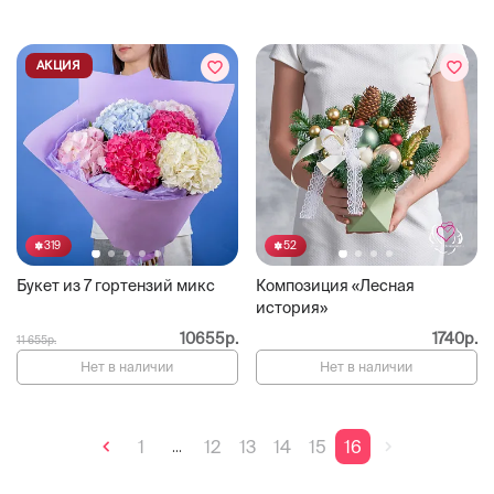
АКЦИЯ
319
52
Букет из 7 гортензий микс
Композиция «Лесная
история»
10655р.
1740р.
11 655р.
Нет в наличии
Нет в наличии
1
12
13
14
15
16
...