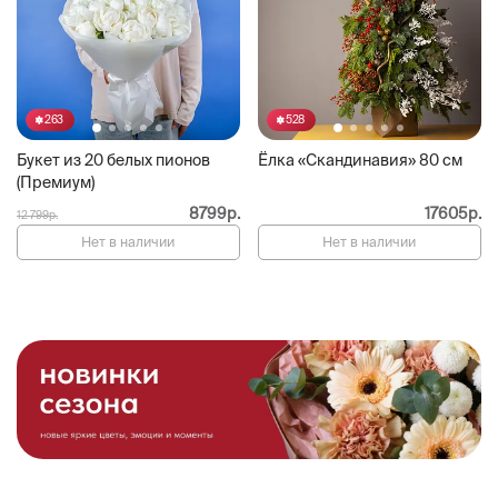
263
528
Букет из 20 белых пионов
Ёлка «Скандинавия» 80 см
(Премиум)
8799р.
17605р.
12 799р.
Нет в наличии
Нет в наличии