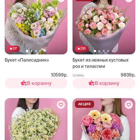
317
295
Букет «Палисадник»
Букет из нежных кустовых
роз и тиласпии
10599р.
9839р.
12 999р.
В корзину
В корзину
АКЦИЯ