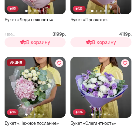
95
123
Букет «Леди нежность»
Букет «Панакота»
3199р.
4119р.
4 599р.
В корзину
В корзину
АКЦИЯ
96
134
Букет «Нежное послание»
Букет «Элегантность»