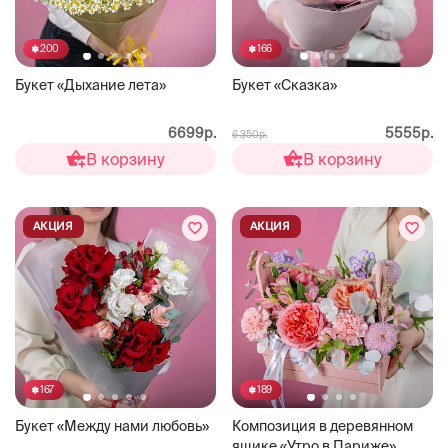
200
166
Букет «Дыхание лета»
Букет «Сказка»
6699р.
5555р.
6 350р.
В корзину
В корзину
АКЦИЯ
АКЦИЯ
167
189
Букет «Между нами любовь»
Композиция в деревянном
ящике «Утро в Париже»