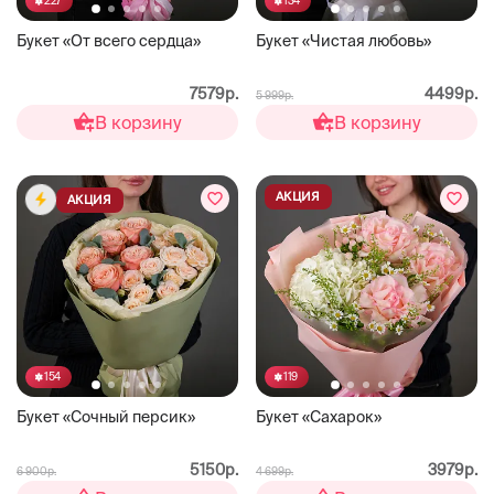
227
134
Букет «От всего сердца»
Букет «Чистая любовь»
7579р.
4499р.
5 999р.
В корзину
В корзину
АКЦИЯ
АКЦИЯ
154
119
Букет «Сочный персик»
Букет «Сахарок»
5150р.
3979р.
6 900р.
4 699р.