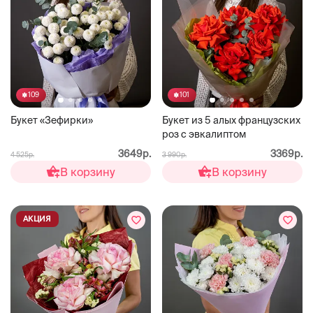
109
101
Букет «Зефирки»
Букет из 5 алых французских
роз с эвкалиптом
3649р.
3369р.
4 525р.
3 990р.
В корзину
В корзину
АКЦИЯ