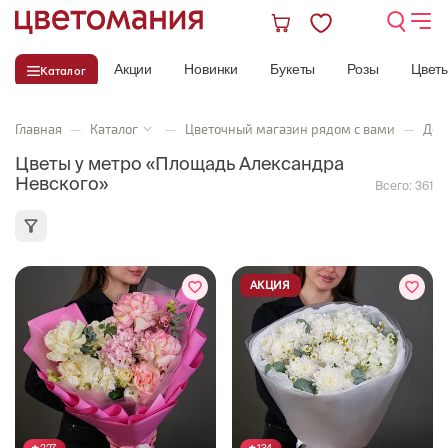
Акции
Новинки
Букеты
Розы
Цвет
Каталог
Главная
—
Каталог
—
Цветочный магазин рядом с вами
—
Дос
Цветы у метро «Площадь Александра
Невского»
Всего:
361
АКЦИЯ