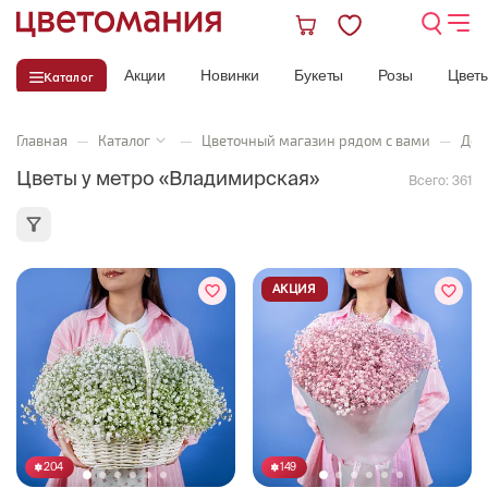
Акции
Новинки
Букеты
Розы
Цвет
Каталог
Главная
—
Каталог
—
Цветочный магазин рядом с вами
—
Дос
Цветы у метро «Владимирская»
Всего:
361
АКЦИЯ
204
149