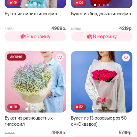
149
126
Букет из синих гипсофил
Букет из бордовых гипсофил
4989р.
4219р.
5 455р.
6 999р.
В корзину
В корзину
АКЦИЯ
149
172
Букет из разноцветных
Букет из 13 розовых роз 50
гипсофил
см (Эквадор)
4989р.
5739р.
5 455р.