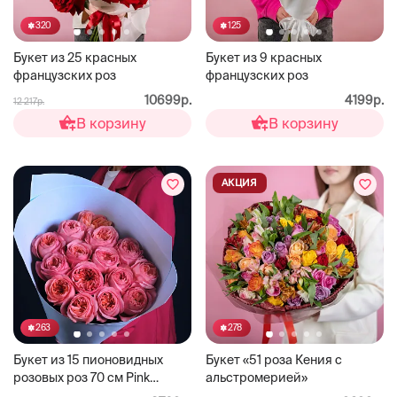
320
125
Букет из 25 красных
Букет из 9 красных
французских роз
французских роз
10699р.
4199р.
12 217р.
В корзину
В корзину
АКЦИЯ
263
278
Букет из 15 пионовидных
Букет «51 роза Кения с
розовых роз 70 см Pink
альстромерией»
Expression