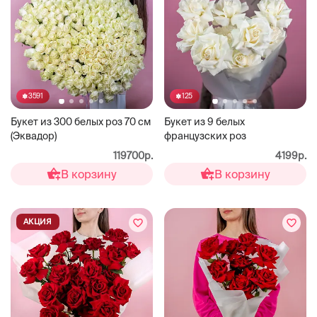
3591
125
Букет из 300 белых роз 70 см
Букет из 9 белых
(Эквадор)
французских роз
119700р.
4199р.
В корзину
В корзину
АКЦИЯ