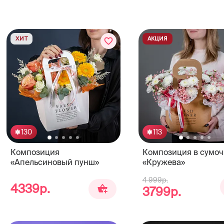
ХИТ
АКЦИЯ
130
113
Композиция
Композиция в сумоч
«Апельсиновый пунш»
«Кружева»
4 999р.
4339р.
3799р.