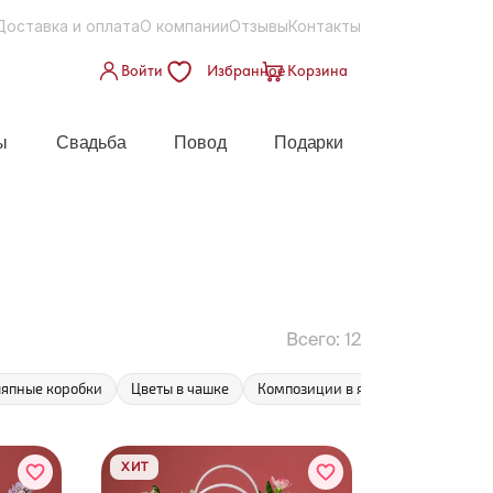
Доставка и оплата
О компании
Отзывы
Контакты
Войти
Избранное
Корзина
ы
Свадьба
Повод
Подарки
Всего:
12
япные коробки
Цветы в чашке
Композиции в ящике
Гвоздики
ХИТ