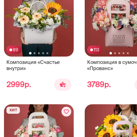
89
113
Композиция «Счастье
Композиция в сумоч
внутри»
«Прованс»
2999р.
3789р.
ХИТ