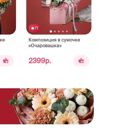
71
ке
Композиция в сумочке
«Очаровашка»
2399р.