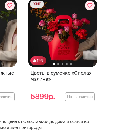
ХИТ
176
Нежные
Цветы в сумочке «Спелая
малина»
5899р.
наличии
Нет в наличии
по цене от с доставкой до дома и офиса во
лижайшие пригороды.