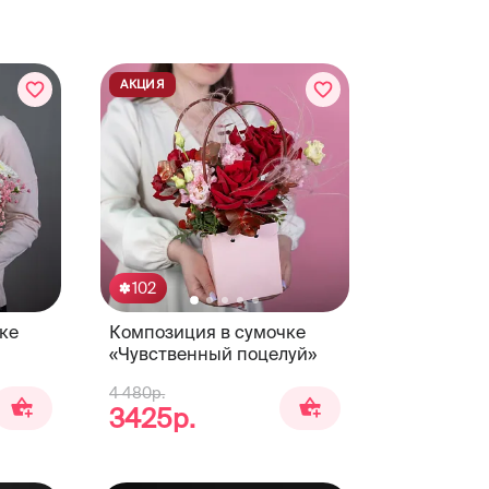
АКЦИЯ
102
ке
Композиция в сумочке
«Чувственный поцелуй»
4 480р.
3425р.