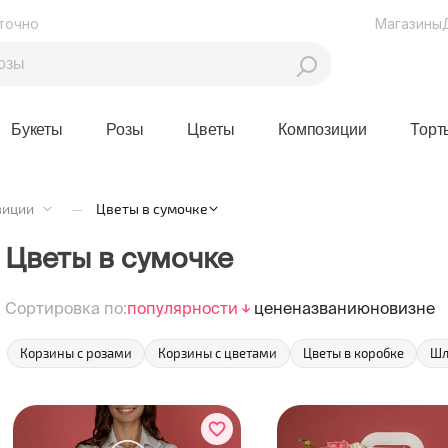
точно
Магазины
Букеты
Розы
Цветы
Композиции
Торт
зиции
—
Цветы в сумочке
Цветы в сумочке
Сортировка по:
популярности
цене
названию
новизне
Корзины с розами
Корзины с цветами
Цветы в коробке
Шл