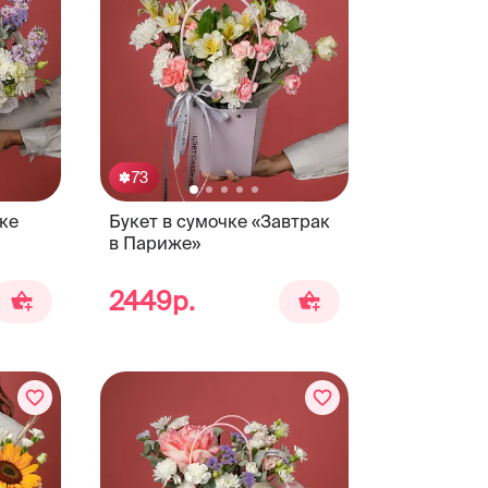
73
ке
Букет в сумочке «Завтрак
в Париже»
2449р.