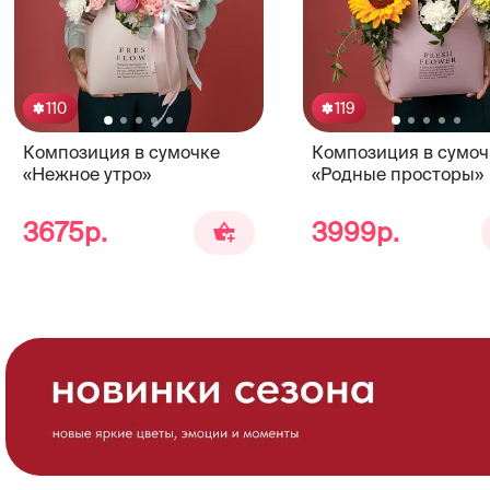
110
119
Композиция в сумочке
Композиция в сумоч
«Нежное утро»
«Родные просторы»
3675р.
3999р.