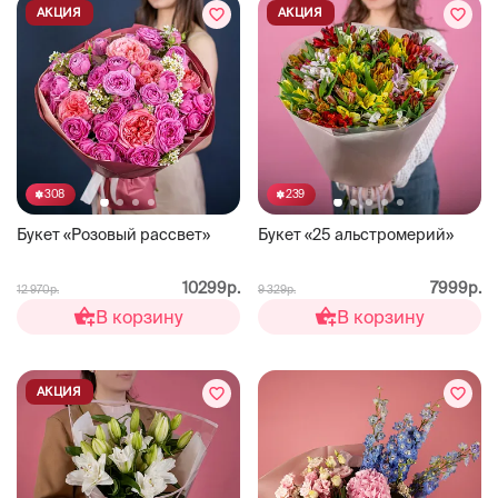
АКЦИЯ
АКЦИЯ
308
239
Букет «Розовый рассвет»
Букет «25 альстромерий»
10299р.
7999р.
12 970р.
9 329р.
В корзину
В корзину
АКЦИЯ