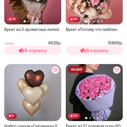
138
476
Букет из 5 ароматных лилий
Букет «Потому что люблю»
4629р.
15899р.
6 205р.
В корзину
В корзину
АКЦИЯ
51
239
Набор шаров «Сердечки» 5
Букет из 51 розовой розы 60