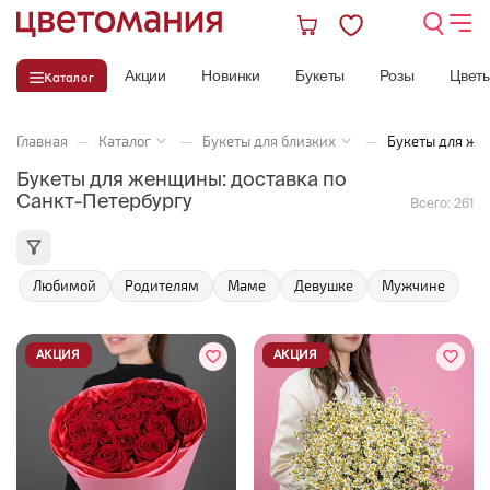
Акции
Новинки
Букеты
Розы
Цвет
Каталог
Главная
—
Каталог
—
Букеты для близких
—
Букеты для же
Букеты для женщины: доставка по
Санкт-Петербургу
Всего:
261
Любимой
Родителям
Маме
Девушке
Мужчине
АКЦИЯ
АКЦИЯ