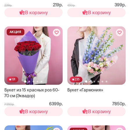
219р.
399р.
239р.
450р.
В корзину
В корзину
АКЦИЯ
191
235
Букет из 15 красных роз 60-
Букет «Гармония»
70 см (Эквадор)
6399р.
7850р.
7 550р.
В корзину
В корзину