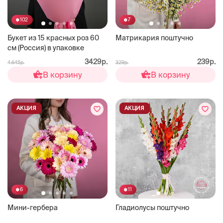
102
7
Букет из 15 красных роз 60
Матрикария поштучно
см (Россия) в упаковке
3429р.
239р.
4 645р.
329р.
В корзину
В корзину
АКЦИЯ
АКЦИЯ
6
11
Мини-гербера
Гладиолусы поштучно