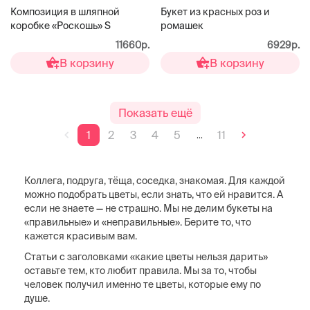
Композиция в шляпной
Букет из красных роз и
коробке «Роскошь» S
ромашек
11660р.
6929р.
В корзину
В корзину
Показать ещё
1
2
3
4
5
11
...
Коллега, подруга, тёща, соседка, знакомая. Для каждой
можно подобрать цветы, если знать, что ей нравится. А
если не знаете — не страшно. Мы не делим букеты на
«правильные» и «неправильные». Берите то, что
кажется красивым вам.
Статьи с заголовками «какие цветы нельзя дарить»
оставьте тем, кто любит правила. Мы за то, чтобы
человек получил именно те цветы, которые ему по
душе.