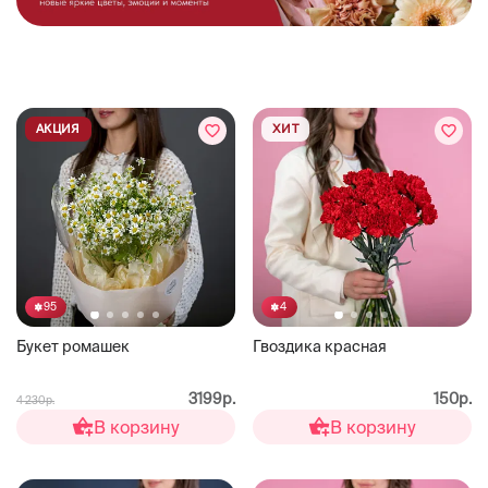
АКЦИЯ
ХИТ
95
4
Букет ромашек
Гвоздика красная
3199р.
150р.
4 230р.
В корзину
В корзину