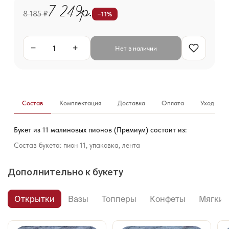
7 249р.
8 185 ₽
−11%
−
+
Нет в наличии
Состав
Комплектация
Доставка
Оплата
Уход за б
Букет из 11 малиновых пионов (Премиум) состоит из:
Состав букета: пион 11, упаковка, лента
Дополнительно к букету
Открытки
Вазы
Топперы
Конфеты
Мягкие