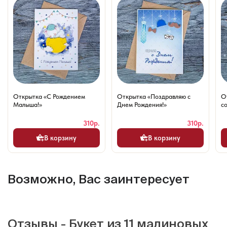
Открытка «С Рождением
Открытка «Поздравляю с
О
Малыша!»
Днем Рождения!»
со
310р.
310р.
В корзину
В корзину
Возможно, Вас заинтересует
Отзывы - Букет из 11 малиновых