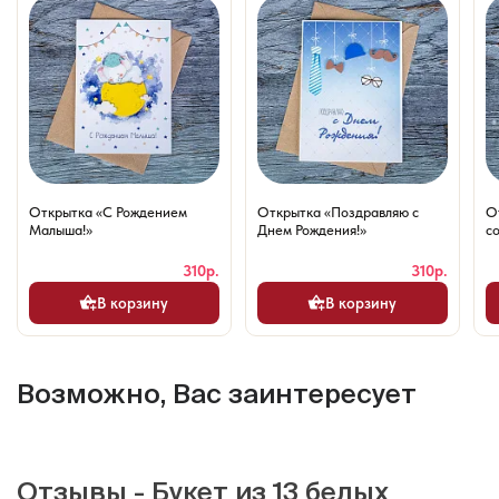
Открытка «С Рождением
Открытка «Поздравляю с
О
Малыша!»
Днем Рождения!»
со
310р.
310р.
В корзину
В корзину
Возможно, Вас заинтересует
Отзывы - Букет из 13 белых