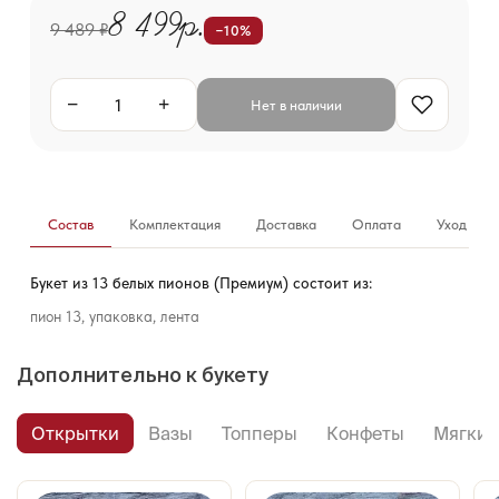
8 499р.
9 489 ₽
−10%
−
+
Нет в наличии
Состав
Комплектация
Доставка
Оплата
Уход за б
Букет из 13 белых пионов (Премиум) состоит из:
пион 13, упаковка, лента
Дополнительно к букету
Открытки
Вазы
Топперы
Конфеты
Мягкие