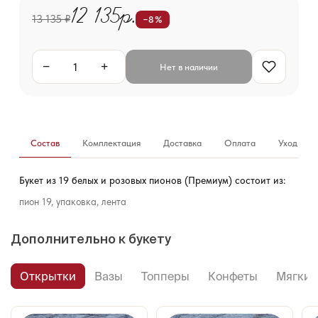
12 135р.
13 135 ₽
−8%
−
+
Нет в наличии
Состав
Комплектация
Доставка
Оплата
Уход за б
Букет из 19 белых и розовых пионов (Премиум) состоит из:
пион 19, упаковка, лента
Дополнительно к букету
Открытки
Вазы
Топперы
Конфеты
Мягкие