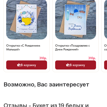
Открытка «С Рождением
Открытка «Поздравляю с
О
Малыша!»
Днем Рождения!»
со
310р.
310р.
В корзину
В корзину
Возможно, Вас заинтересует
Отзывы - Букет из 19 белых и