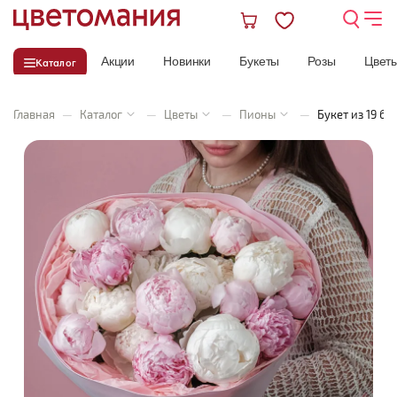
Акции
Новинки
Букеты
Розы
Цвет
Каталог
Главная
—
Каталог
—
Цветы
—
Пионы
—
Букет из 19 б