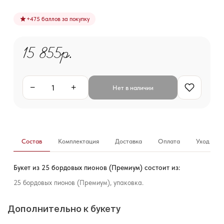
+
475
баллов за покупку
15 855р.
−
+
Нет в наличии
Состав
Комплектация
Доставка
Оплата
Уход за б
Букет из 25 бордовых пионов (Премиум) состоит из:
25 бордовых пионов (Премиум), упаковка.
Дополнительно к букету