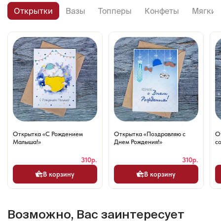
Открытки
Вазы
Топперы
Конфеты
Мягкие
Открытка «С Рождением
Открытка «Поздравляю с
О
Малыша!»
Днем Рождения!»
со
310р.
310р.
В корзину
В корзину
Возможно, Вас заинтересует