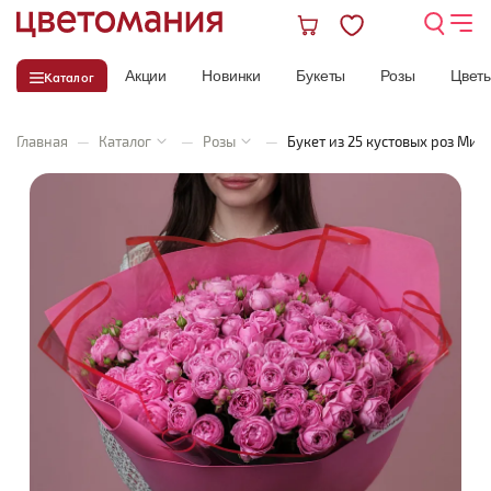
Акции
Новинки
Букеты
Розы
Цвет
Каталог
Главная
—
Каталог
—
Розы
—
Букет из 25 кустовых роз Мис