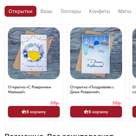
Открытки
Вазы
Топперы
Конфеты
Мягкие
Открытка «С Рождением
Открытка «Поздравляю с
О
Малыша!»
Днем Рождения!»
со
310р.
310р.
В корзину
В корзину