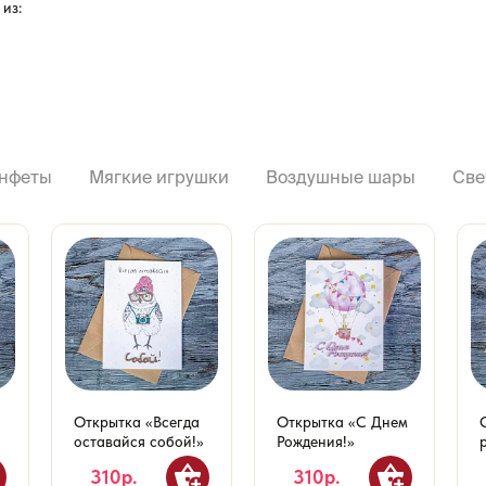
из:
нфеты
Мягкие игрушки
Воздушные шары
Све
Открытка «Всегда
Открытка «С Днем
оставайся собой!»
Рождения!»
310р.
310р.