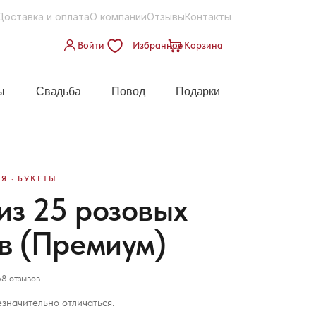
Доставка и оплата
О компании
Отзывы
Контакты
Войти
Избранное
Корзина
ы
Свадьба
Повод
Подарки
Я · БУКЕТЫ
 из 25 розовых
в (Премиум)
8 отзывов
значительно отличаться.