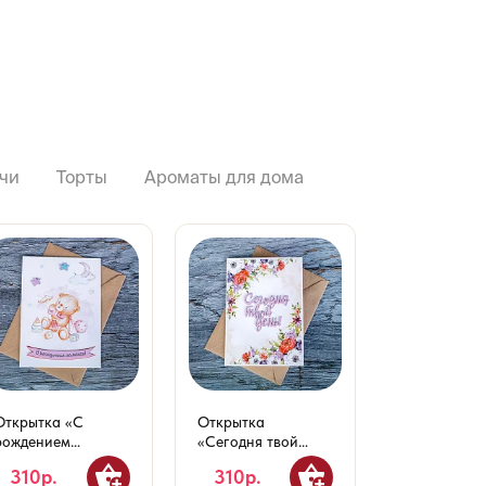
чи
Торты
Ароматы для дома
Открытка «С
Открытка
Открытка 10
рождением
«Сегодня твой
«Поздравля
малышки!»
день»
Днём свадь
310р.
310р.
310р.