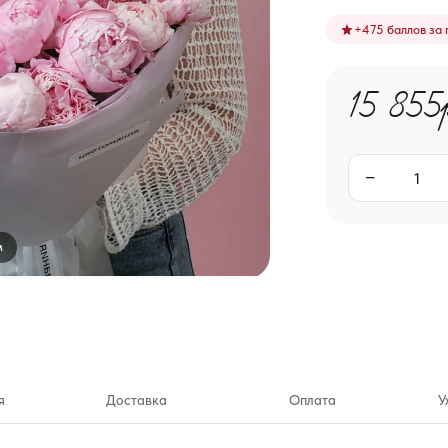
+
475
баллов за 
15 855
−
м
я
Доставка
Оплата
У