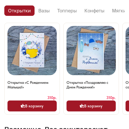
Открытки
Вазы
Топперы
Конфеты
Мягкие
Открытка «С Рождением
Открытка «Поздравляю с
О
Малыша!»
Днем Рождения!»
со
310р.
310р.
В корзину
В корзину