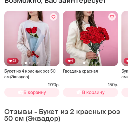
Возможно, Вас заинтересует
53
4
Букет из 4 красных роз 50
Гвоздика красная
Бук
см (Эквадор)
см 
1770р.
150р.
В корзину
В корзину
Отзывы - Букет из 2 красных роз
50 см (Эквадор)