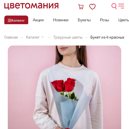
Акции
Новинки
Букеты
Розы
Цвет
Каталог
Главная
—
Каталог
—
Траурные цветы
—
Букет из 4 красных р