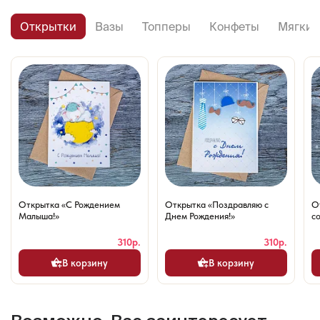
Открытки
Вазы
Топперы
Конфеты
Мягкие
Открытка «С Рождением
Открытка «Поздравляю с
О
Малыша!»
Днем Рождения!»
со
310р.
310р.
В корзину
В корзину