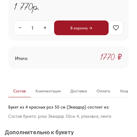
1 770р.
−
+
В корзину →
1 770 ₽
Итого:
Состав
Комплектация
Доставка
Оплата
Уход за б
Букет из 4 красных роз 50 см (Эквадор) состоит из:
Состав букета: роза Эквадор 50см 4, упаковка, лента
Дополнительно к букету