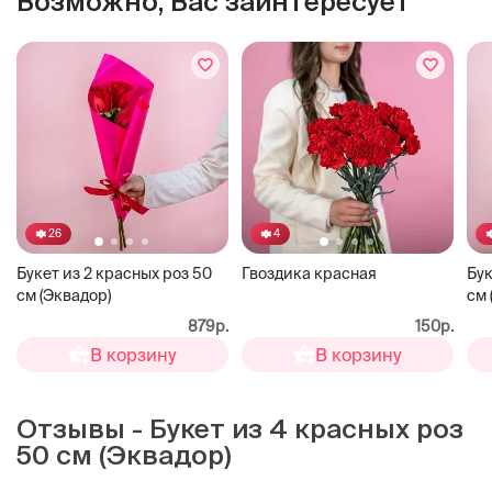
Возможно, Вас заинтересует
26
4
Букет из 2 красных роз 50
Гвоздика красная
Бук
см (Эквадор)
см 
879р.
150р.
В корзину
В корзину
Отзывы - Букет из 4 красных роз
50 см (Эквадор)