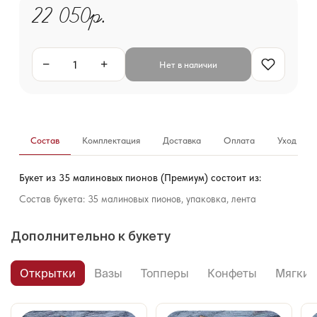
22 050р.
−
+
Нет в наличии
Состав
Комплектация
Доставка
Оплата
Уход за б
Букет из 35 малиновых пионов (Премиум) состоит из:
Состав букета: 35 малиновых пионов, упаковка, лента
Дополнительно к букету
Открытки
Вазы
Топперы
Конфеты
Мягкие