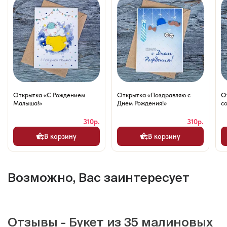
Открытка «С Рождением
Открытка «Поздравляю с
О
Малыша!»
Днем Рождения!»
со
310р.
310р.
В корзину
В корзину
Возможно, Вас заинтересует
Отзывы - Букет из 35 малиновых