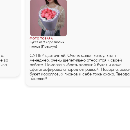
ФОТО ТОВАРА
Букет из 9 коралловых
пионов (Премиум)
то.
СУПЕР цветочный. Очень милая консультант-
е за
менеджер, очень щепетильно относится к своей
была
работе. Помогла выбрать хороший букет и даже
сфотографировала перед отправкой. Наверно, зака
букет коралловых пионов и себе тоже ахаха. Тверда
пятерка!!!