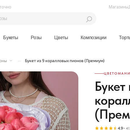
точно
Магазины
Букеты
Розы
Цветы
Композиции
Торт
оны
—
Букет из 9 коралловых пионов (Премиум)
ЦВЕТОМАНИ
Букет 
корал
(Прем
4.9
41