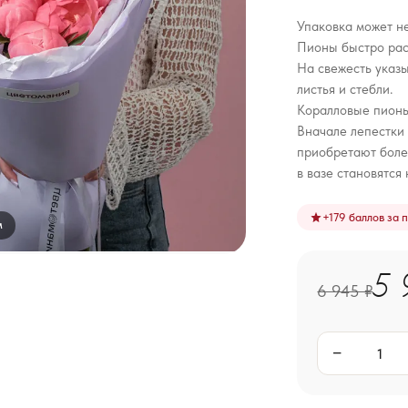
Упаковка может не
Пионы быстро рас
На свежесть указ
листья и стебли.
Коралловые пионы
Вначале лепестки 
приобретают боле
в вазе становятся
+
179
баллов за 
м
5 
6 945 ₽
−