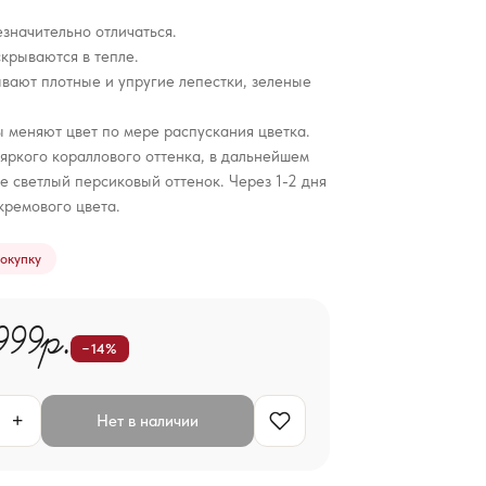
значительно отличаться.
крываются в тепле.
ывают плотные и упругие лепестки, зеленые
 меняют цвет по мере распускания цветка.
яркого кораллового оттенка, в дальнейшем
е светлый персиковый оттенок. Через 1-2 дня
 кремового цвета.
покупку
999р.
−14%
+
Нет в наличии