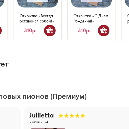
Открытка «Всегда
Открытка «С Днем
оставайся собой!»
Рождения!»
310р.
310р.
ует
лловых пионов (Премиум)
Jullietta
2 июня 2024