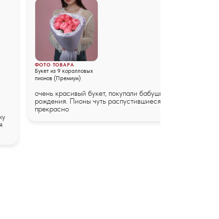
ФОТО ТОВАРА
Букет из 9 коралловых
пионов (Премиум)
очень красивый букет, покупали бабушке на день
рождения. Пионы чуть распустившиеся, выглядят
прекрасно
жу
я