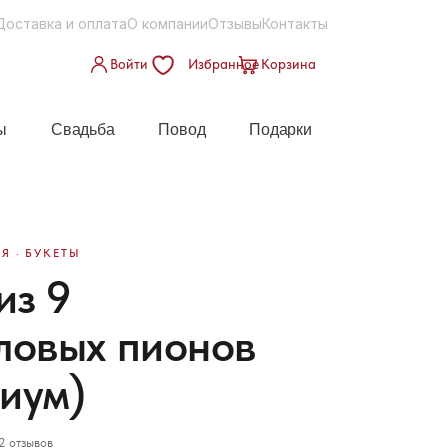
Доставка и оплата
О компании
Отзывы
Контакты
Войти
Избранное
Корзина
ы
Свадьба
Повод
Подарки
Я · БУКЕТЫ
из 9
ловых пионов
иум)
2 отзывов