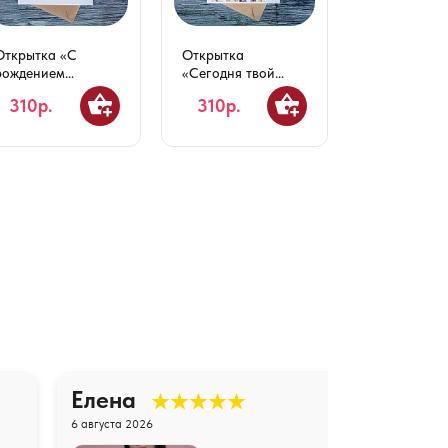
Открытка «С
Открытка
Открытка 10
рождением
«Сегодня твой
«Поздравля
малышки!»
день»
Днём свадь
310р.
310р.
310р.
Елена
6 августа 2026