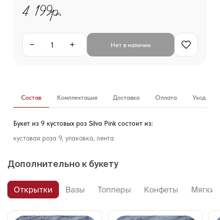
4 199р.
−
+
Нет в наличии
Состав
Комплектация
Доставка
Оплата
Уход за б
Букет из 9 кустовых роз Silva Pink состоит из:
кустовая роза 9, упаковка, лента
Дополнительно к букету
Открытки
Вазы
Топперы
Конфеты
Мягкие