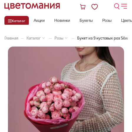
Акции
Новинки
Букеты
Розы
Цвет
Каталог
Главная
—
Каталог
—
Розы
—
Букет из 9 кустовых роз Silva 