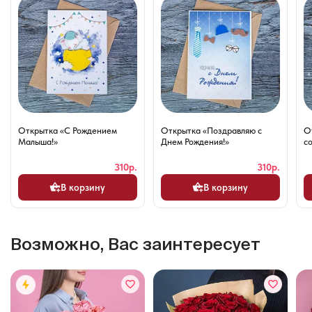
Открытка «С Рождением
Открытка «Поздравляю с
О
Малыша!»
Днем Рождения!»
со
310р.
310р.
В корзину
В корзину
Возможно, Вас заинтересует