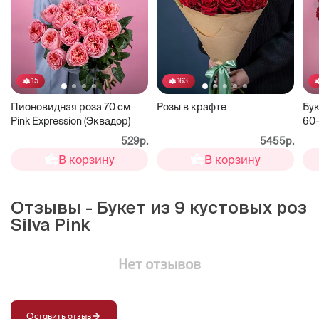
15
163
Пионовидная роза 70 см
Розы в крафте
Бук
Pink Expression (Эквадор)
60-
529р.
5455р.
В корзину
В корзину
Отзывы - Букет из 9 кустовых роз
Silva Pink
Нет отзывов
Оставить отзыв