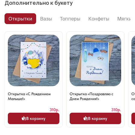
Дополнительно к букету
Открытки
Вазы
Топперы
Конфеты
Мягкие
Открытка «С Рождением
Открытка «Поздравляю с
О
Малыша!»
Днем Рождения!»
со
310р.
310р.
В корзину
В корзину