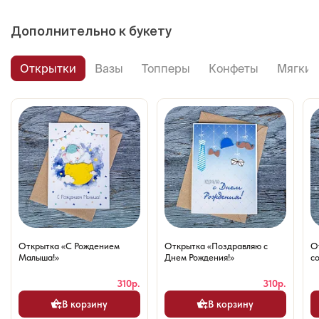
Дополнительно к букету
Открытки
Вазы
Топперы
Конфеты
Мягкие
Открытка «С Рождением
Открытка «Поздравляю с
О
Малыша!»
Днем Рождения!»
со
310р.
310р.
В корзину
В корзину