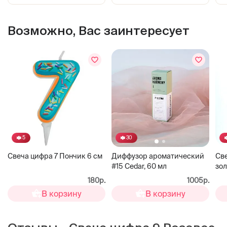
Возможно, Вас заинтересует
5
30
Свеча цифра 7 Пончик 6 см
Све
Диффузор ароматический
зол
#15 Cedar, 60 мл
180р.
1005р.
В корзину
В корзину