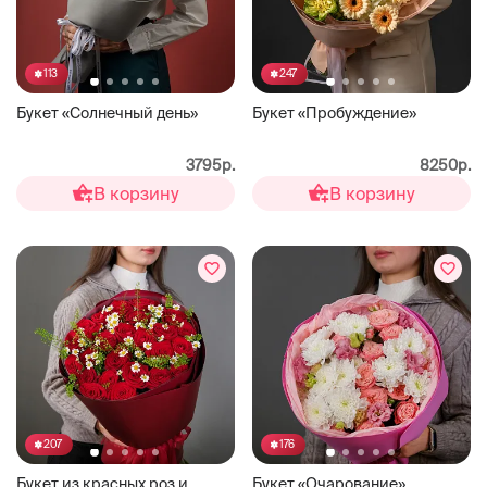
113
247
Букет «Солнечный день»
Букет «Пробуждение»
3795р.
8250р.
В корзину
В корзину
207
176
Букет из красных роз и
Букет «Очарование»