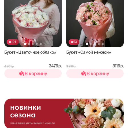
104
93
Букет «Цветочное облако»
Букет «Самой нежной»
3479р.
3119р.
4 205р.
3 999р.
В корзину
В корзину