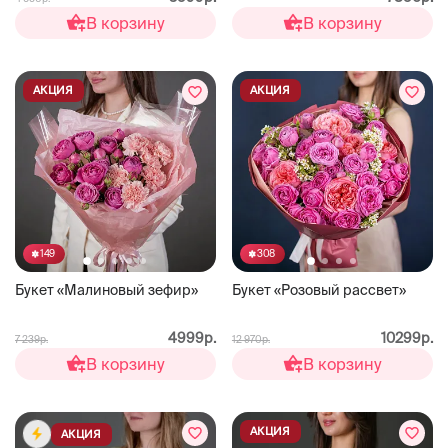
В корзину
В корзину
АКЦИЯ
АКЦИЯ
149
308
Букет «Малиновый зефир»
Букет «Розовый рассвет»
4999р.
10299р.
7 239р.
12 970р.
В корзину
В корзину
АКЦИЯ
АКЦИЯ