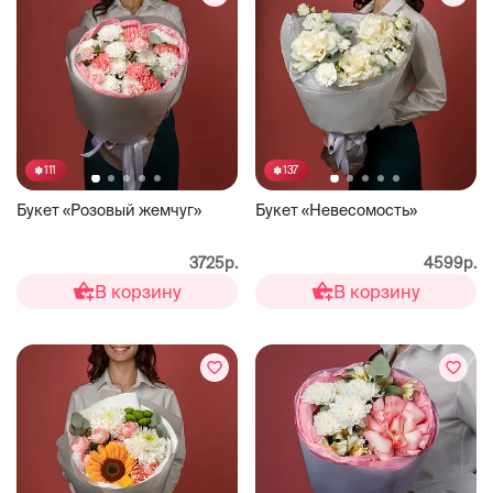
111
137
Букет «Розовый жемчуг»
Букет «Невесомость»
3725р.
4599р.
В корзину
В корзину