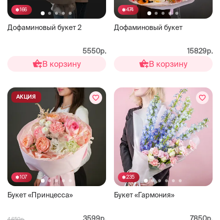
166
474
Дофаминовый букет 2
Дофаминовый букет
5550р.
15829р.
В корзину
В корзину
АКЦИЯ
107
235
Букет «Принцесса»
Букет «Гармония»
3599р.
7850р.
4 650р.