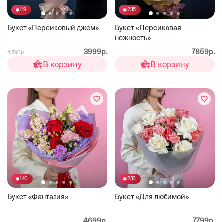
119
235
Букет «Персиковый джем»
Букет «Персиковая
нежность»
3999р.
7859р.
4 590р.
В корзину
В корзину
140
233
Букет «Фантазия»
Букет «Для любимой»
4699р.
7799р.