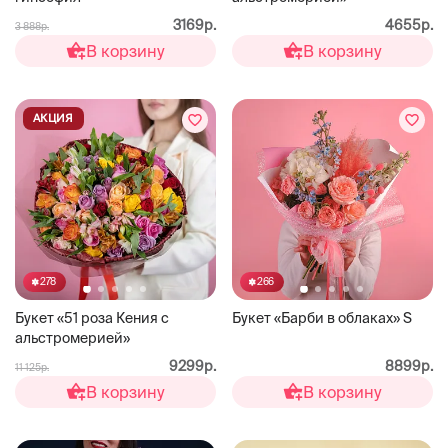
3169р.
4655р.
3 888р.
В корзину
В корзину
АКЦИЯ
278
266
Букет «51 роза Кения с
Букет «Барби в облаках» S
альстромерией»
9299р.
8899р.
11 125р.
В корзину
В корзину