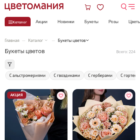
Акции
Новинки
Букеты
Розы
Цвет
Каталог
Главная
—
Каталог
—
Букеты цветов
Букеты цветов
Всего:
224
С альстромериями
С гвоздиками
С герберами
С гортен
АКЦИЯ