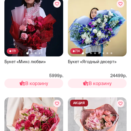
179
734
Букет «Микс любви»
Букет «Ягодный десерт»
5999р.
24499р.
В корзину
В корзину
АКЦИЯ