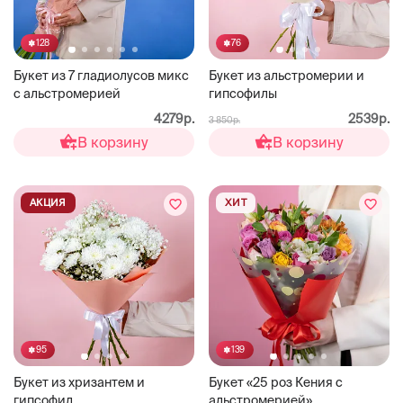
128
76
Букет из 7 гладиолусов микс
Букет из альстромерии и
с альстромерией
гипсофилы
4279р.
2539р.
3 850р.
В корзину
В корзину
АКЦИЯ
ХИТ
95
139
Букет из хризантем и
Букет «25 роз Кения с
гипсофил
альстромерией»