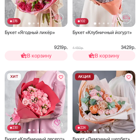
276
102
Букет «Ягодный ликёр»
Букет «Клубничный йогурт»
9219р.
3429р.
4 450р.
В корзину
В корзину
ХИТ
АКЦИЯ
230
224
Букет «Клубничный десерт»
Букет «Лимонный щербет»