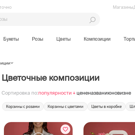
точно
Магазины
Букеты
Розы
Цветы
Композиции
Торт
зиции
Цветочные композиции
Сортировка по:
популярности
цене
названию
новизне
Корзины с розами
Корзины с цветами
Цветы в коробке
Шл