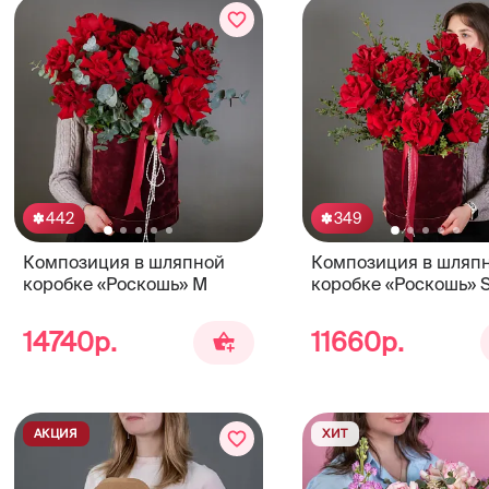
442
349
Композиция в шляпной
Композиция в шляп
коробке «Роскошь» М
коробке «Роскошь» 
14740р.
11660р.
АКЦИЯ
ХИТ