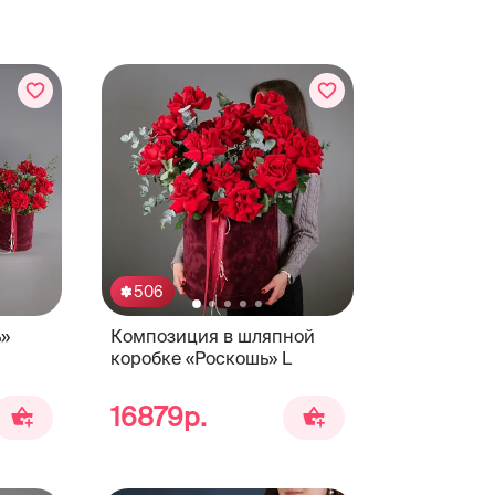
506
»
Композиция в шляпной
коробке «Роскошь» L
16879р.