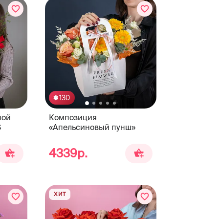
130
ной
Композиция
S
«Апельсиновый пунш»
4339р.
ХИТ