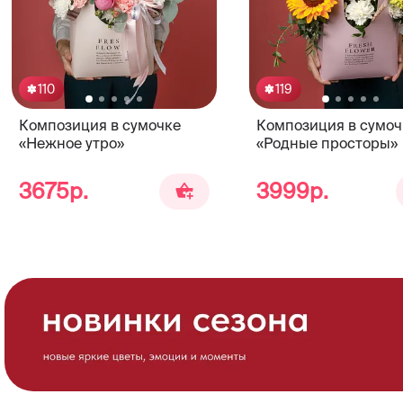
110
119
Композиция в сумочке
Композиция в сумоч
«Нежное утро»
«Родные просторы»
3675р.
3999р.