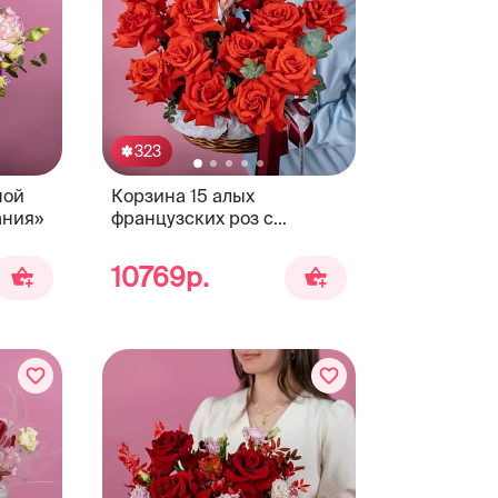
323
ной
Корзина 15 алых
ания»
французских роз с
эвкалиптом
10769р.