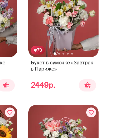
73
ке
Букет в сумочке «Завтрак
в Париже»
2449р.