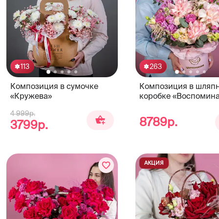
113
263
Композиция в сумочке
Композиция в шляп
«Кружева»
коробке «Воспомин
4 999р.
8789р.
3799р.
АКЦИЯ