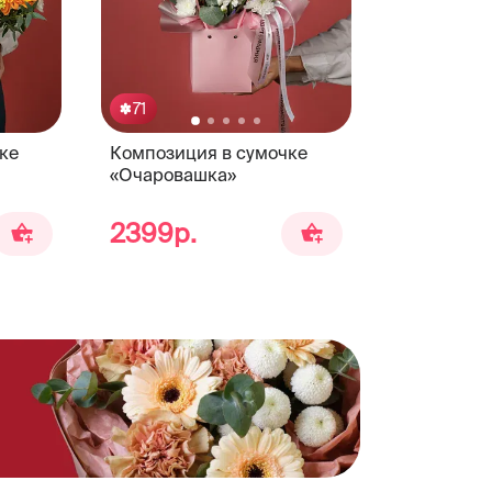
71
ке
Композиция в сумочке
«Очаровашка»
2399р.