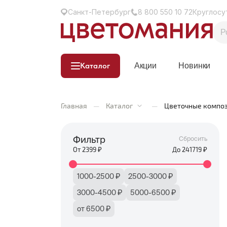
Санкт-Петербург
8 800 550 10 72
Круглосу
Каталог
Акции
Новинки
Главная
—
Каталог
—
Цветочные компо
Фильтр
Сбросить
От
2399
₽
До
241719
₽
1000-2500 ₽
2500-3000 ₽
3000-4500 ₽
5000-6500 ₽
от 6500 ₽