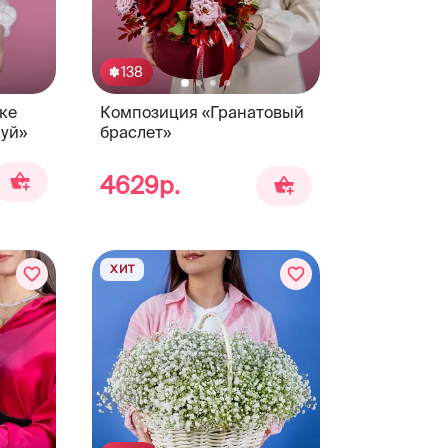
138
ке
Композиция «Гранатовый
уй»
браслет»
4629р.
ХИТ