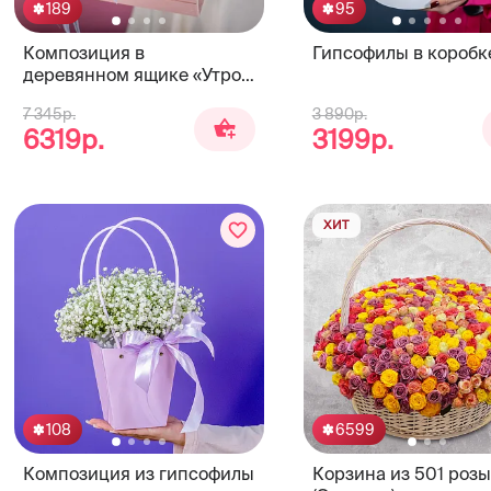
189
95
Композиция в
Гипсофилы в коробк
деревянном ящике «Утро
в Париже»
7 345р.
3 890р.
6319р.
3199р.
ХИТ
108
6599
Композиция из гипсофилы
Корзина из 501 роз