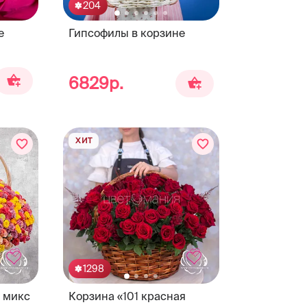
204
е
Гипсофилы в корзине
6829р.
ХИТ
1298
ы микс
Корзина «101 красная