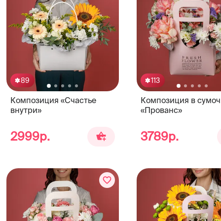
89
113
Композиция «Счастье
Композиция в сумоч
внутри»
«Прованс»
2999р.
3789р.