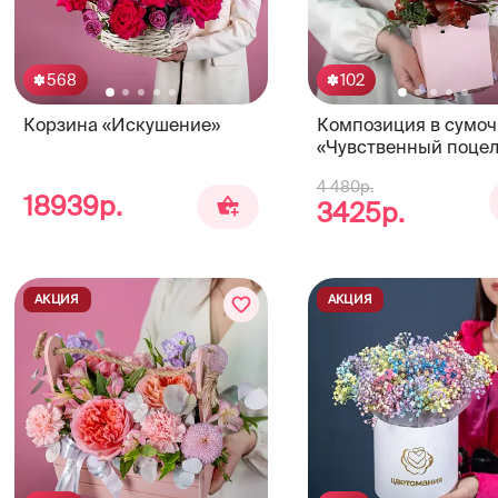
568
102
Корзина «Искушение»
Композиция в сумоч
«Чувственный поцел
4 480р.
18939р.
3425р.
АКЦИЯ
АКЦИЯ