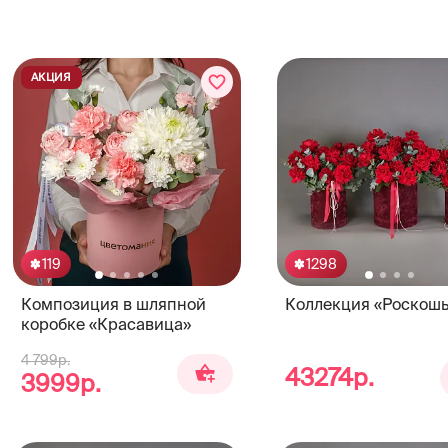
АКЦИЯ
119
1298
Композиция в шляпной
Коллекция «Роскошь
коробке «Красавица»
4 799р.
43274р.
3999р.