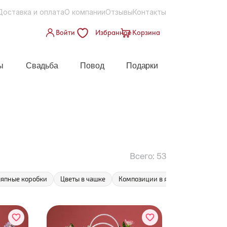
Доставка и оплата
О компании
Отзывы
Контакты
Войти
Избранное
Корзина
ы
Свадьба
Повод
Подарки
Всего:
53
япные коробки
Цветы в чашке
Композиции в ящике
Гвоздики