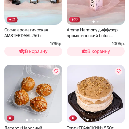
52
30
Свеча ароматическая
Aroma Harmony диффузор
AMSTERDAM, 250 г
ароматический Lotus,
100мл(весна)
1765р.
1005р.
В корзину
В корзину
Десерт «Народный
Торт «ГРАФСКИЙ» 550г.