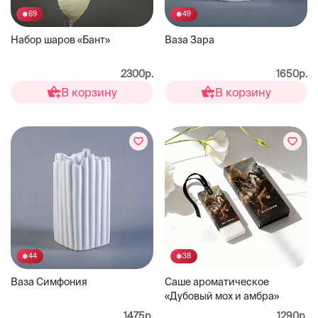
69
49
Набор шаров «Бант»
Ваза Зара
2300р.
1650р.
В корзину
В корзину
44
38
Ваза Симфония
Саше ароматическое
«Дубовый мох и амбра»
1475р.
1290р.