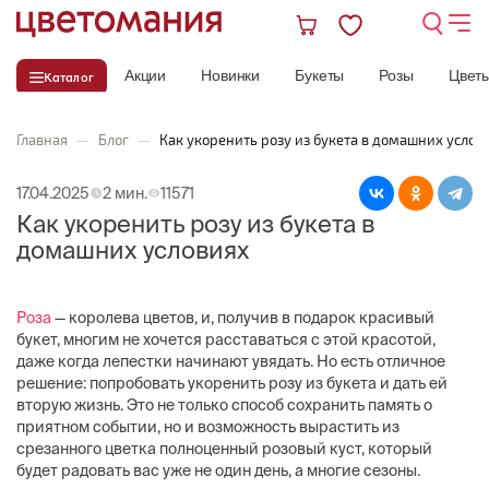
Акции
Новинки
Букеты
Розы
Цвет
Каталог
Главная
—
Блог
—
Как укоренить розу из букета в домашних услов
17.04.2025
2 мин.
11571
Как укоренить розу из букета в
домашних условиях
Роза
— королева цветов, и, получив в подарок красивый
букет, многим не хочется расставаться с этой красотой,
даже когда лепестки начинают увядать. Но есть отличное
решение: попробовать укоренить розу из букета и дать ей
вторую жизнь. Это не только способ сохранить память о
приятном событии, но и возможность вырастить из
срезанного цветка полноценный розовый куст, который
будет радовать вас уже не один день, а многие сезоны.