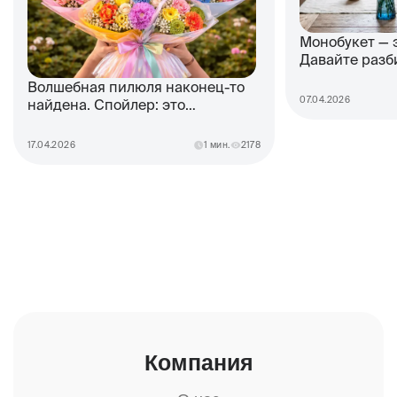
Монобукет — 
Давайте разб
Волшебная пилюля наконец-то
07.04.2026
найдена. Спойлер: это
дофаминовый букет
17.04.2026
1 мин.
2178
Компания