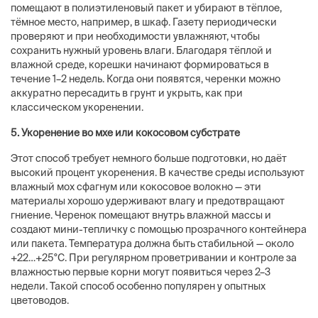
помещают в полиэтиленовый пакет и убирают в тёплое,
тёмное место, например, в шкаф. Газету периодически
проверяют и при необходимости увлажняют, чтобы
сохранить нужный уровень влаги. Благодаря тёплой и
влажной среде, корешки начинают формироваться в
течение 1–2 недель. Когда они появятся, черенки можно
аккуратно пересадить в грунт и укрыть, как при
классическом укоренении.
5. Укоренение во мхе или кокосовом субстрате
Этот способ требует немного больше подготовки, но даёт
высокий процент укоренения. В качестве среды используют
влажный мох сфагнум или кокосовое волокно — эти
материалы хорошо удерживают влагу и предотвращают
гниение. Черенок помещают внутрь влажной массы и
создают мини-тепличку с помощью прозрачного контейнера
или пакета. Температура должна быть стабильной — около
+22…+25°C. При регулярном проветривании и контроле за
влажностью первые корни могут появиться через 2–3
недели. Такой способ особенно популярен у опытных
цветоводов.