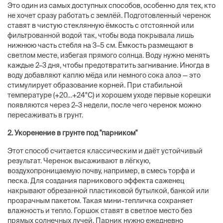
Это один из самых доступных способов, особенно для тех, кто
не хочет сразу работать с землёй. Подготовленный черенок
ставят в чистую стеклянную ёмкость с отстоянной или
фильтрованной водой так, чтобы вода покрывала лишь
нижнюю часть стебля на 3–5 см. Ёмкость размещают в
светлом месте, избегая прямого солнца. Воду нужно менять
каждые 2–3 дня, чтобы предотвратить загнивание. Иногда в
воду добавляют каплю мёда или немного сока алоэ — это
стимулирует образование корней. При стабильной
температуре (+20…+24°C) и хорошем уходе первые корешки
появляются через 2–3 недели, после чего черенок можно
пересаживать в грунт.
2. Укоренение в грунте под "парником"
Этот способ считается классическим и даёт устойчивый
результат. Черенок высаживают в лёгкую,
воздухопроницаемую почву, например, в смесь торфа и
песка. Для создания парникового эффекта саженец
накрывают обрезанной пластиковой бутылкой, банкой или
прозрачным пакетом. Такая мини-тепличка сохраняет
влажность и тепло. Горшок ставят в светлое место без
прямых солнечных лучей. Парник нужно ежедневно