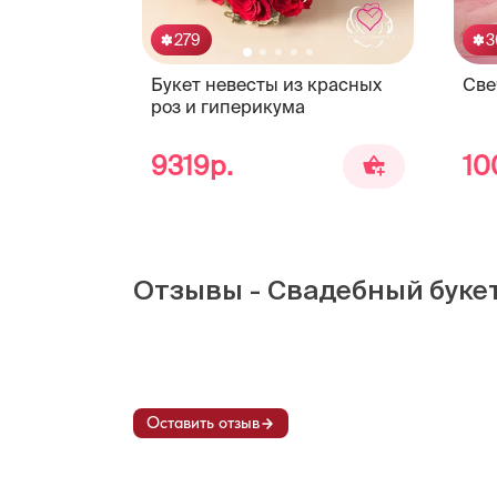
279
3
Букет невесты из красных
Све
роз и гиперикума
9319р.
10
Отзывы - Свадебный букет
Оставить отзыв