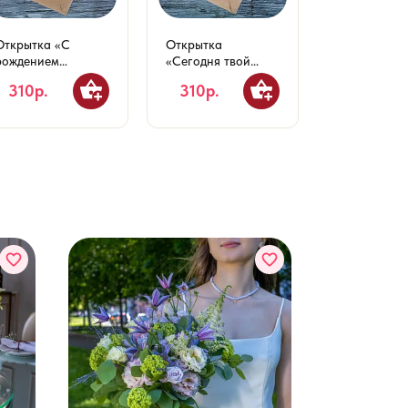
Открытка «С
Открытка
Открытка 10
рождением
«Сегодня твой
«Поздравля
малышки!»
день»
Днём свадь
310р.
310р.
310р.