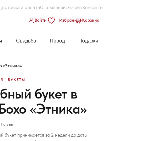
Доставка и оплата
О компании
Отзывы
Контакты
Войти
Избранное
Корзина
ы
Свадьба
Повод
Подарки
о «Этника»
Я · БУКЕТЫ
бный букет в
 Бохо «Этника»
1 отзыв
й букет принимается за 2 недели до даты