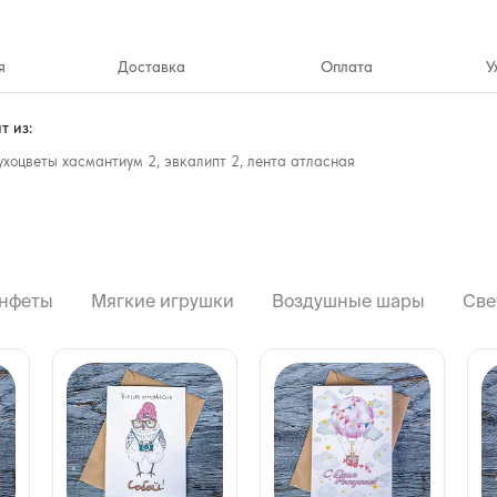
я
Доставка
Оплата
У
т из:
сухоцветы хасмантиум 2, эвкалипт 2, лента атласная
нфеты
Мягкие игрушки
Воздушные шары
Све