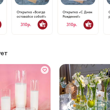
Открытка «Всегда
Открытка «С Днем
оставайся собой!»
Рождения!»
310р.
310р.
ует