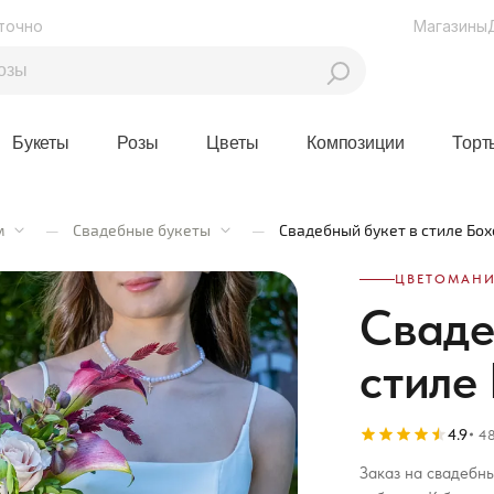
точно
Магазины
Букеты
Розы
Цветы
Композиции
Торт
м
—
Свадебные букеты
—
Свадебный букет в стиле Бох
ЦВЕТОМАНИ
Сваде
стиле
4.9
48
Заказ на свадебны