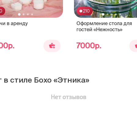
0
210
чи в аренду
Оформление стола для
гостей «Нежность»
00р.
7000р.
 в стиле Бохо «Этника»
Нет отзывов