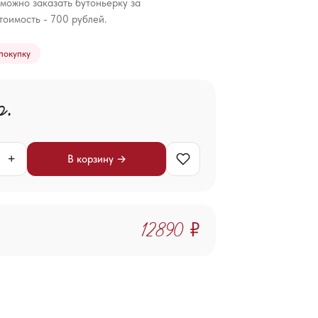
 можно заказать бутоньерку за
тоимость - 700 рублей.
покупку
р.
+
В корзину →
12 890 ₽