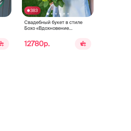
383
333
Свадебный букет в стиле
Белый сва
Бохо «Вдохновение
роз и аст
природы»
12780р.
11119р.