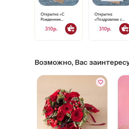
Открытка «С
Открытка
Рождением
«Поздравляю с
Малыша!»
Днем Рождения!»
310р.
310р.
Возможно, Вас заинтерес