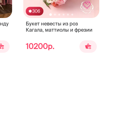
306
689
енду
Букет невесты из роз
Свадебный
Кагала, маттиолы и фрезии
гипсофил
10200р.
22999р