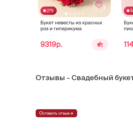
279
3
Букет невесты из красных
Бук
роз и гиперикума
пио
9319р.
11
Отзывы - Свадебный букет
Оставить отзыв