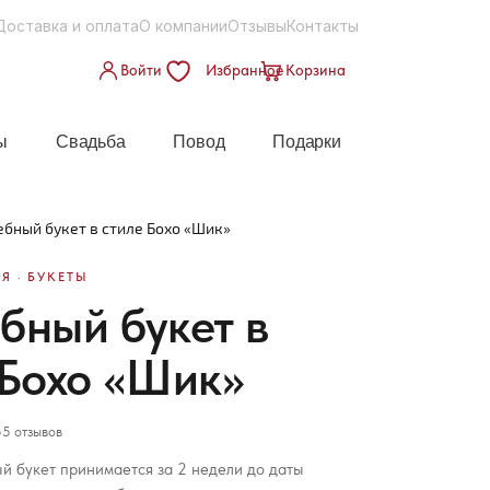
Доставка и оплата
О компании
Отзывы
Контакты
Войти
Избранное
Корзина
ы
Свадьба
Повод
Подарки
ебный букет в стиле Бохо «Шик»
Я · БУКЕТЫ
бный букет в
 Бохо «Шик»
5 отзывов
й букет принимается за 2 недели до даты