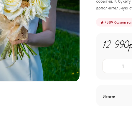
события. К букету
дополнительную с
+
389
баллов за 
12 990
−
Итого: