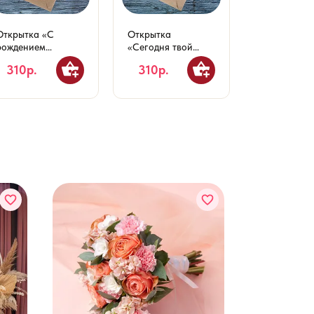
Открытка «С
Открытка
Открытка 10
рождением
«Сегодня твой
«Поздравля
малышки!»
день»
Днём свадь
310р.
310р.
310р.