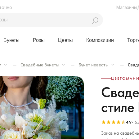
точно
Магазины
Букеты
Розы
Цветы
Композиции
Торт
м
—
Свадебные букеты
—
Букет невесты
—
Свад
ЦВЕТОМАНИ
Сваде
стиле
4.9
55
Заказ на свадебны