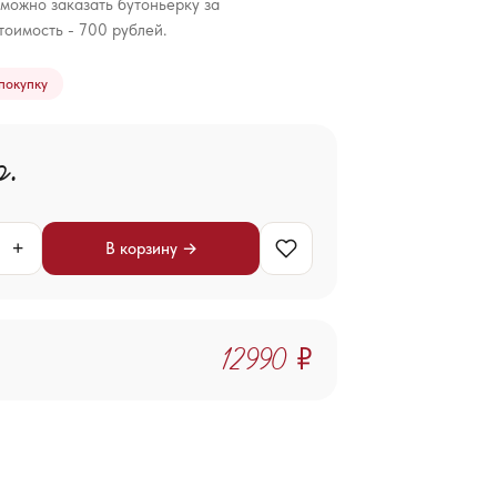
 можно заказать бутоньерку за
тоимость - 700 рублей.
покупку
р.
+
В корзину →
12 990 ₽