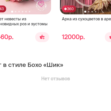
43
360
ет невесты из
Арка из сухоцветов в ар
новидных роз и эустомы
460р.
12000р.
 в стиле Бохо «Шик»
Нет отзывов