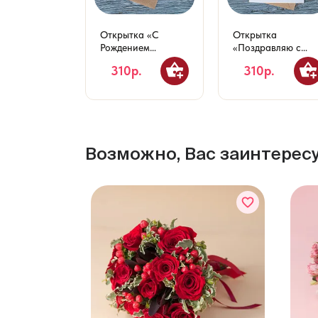
Открытка «С
Открытка
Рождением
«Поздравляю с
Малыша!»
Днем Рождения!»
310р.
310р.
Возможно, Вас заинтерес