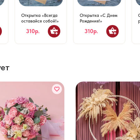
Открытка «Всегда
Открытка «С Днем
оставайся собой!»
Рождения!»
310р.
310р.
ует