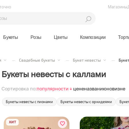
точно
Магазины
Букеты
Розы
Цветы
Композиции
Торт
м
—
Свадебные букеты
—
Букет невесты
—
Буке
Букеты невесты с каллами
Сортировка по:
популярности
цене
названию
новизне
Букеты невесты с пионами
Букеты невесты с орхидеями
Буке
ХИТ