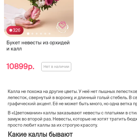
326
Букет невесты из орхидей
и калл
10899р.
Нет в наличии
Калла не похожа на другие цветы. У неё нет пышных лепестк
лепесток, свернутый в воронку, и длинный голый стебель. В 
графический акцент. Её не может быть много, но одна ветка п
В «Цветомании» каллы заказывают невесты с платьями в сти
замуж во второй раз. Невесты, которые не хотят тратить бюд
просто любит каллы за их строгую красоту.
Какие каллы бывают