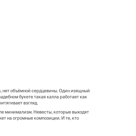
ов, нет объёмной сердцевины. Один изящный
свадебном букете такая калла работает как
ритягивает взгляд.
ле минимализм. Невесты, которые выходят
жет на огромные композиции. И те, кто