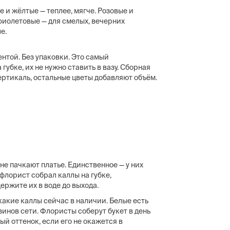
е и жёлтые — теплее, мягче. Розовые и
фиолетовые — для смелых, вечерних
е.
ентой. Без упаковки. Это самый
убке, их не нужно ставить в вазу. Сборная
ертикаль, остальные цветы добавляют объём.
не пачкают платье. Единственное — у них
 флорист собрал каллы на губке,
ержите их в воде до выхода.
акие каллы сейчас в наличии. Белые есть
азинов сети. Флористы соберут букет в день
ый оттенок, если его не окажется в