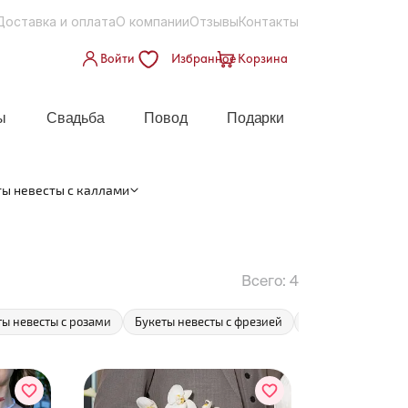
Доставка и оплата
О компании
Отзывы
Контакты
Войти
Избранное
Корзина
ы
Свадьба
Повод
Подарки
ты невесты с каллами
Всего:
4
ты невесты с розами
Букеты невесты с фрезией
Букеты невесты с