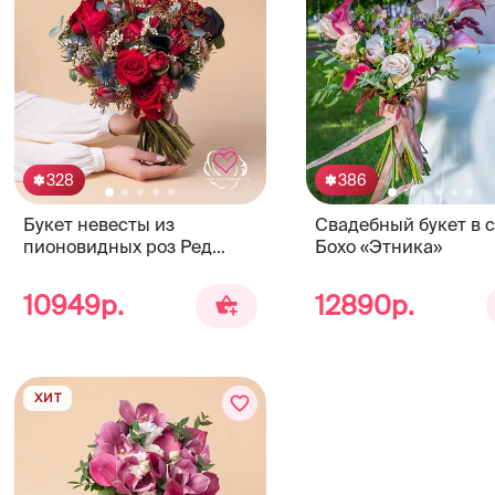
328
386
Букет невесты из
Свадебный букет в 
пионовидных роз Ред
Бохо «Этника»
Пиано, калл и эрингиума
10949р.
12890р.
ХИТ