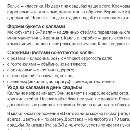
Белые — классика. Их дарят на свадьбах чаще всего. Кремовы
сиреневые — для нежных, романтичных образов. Бордовые и 
церемоний. Чёрные — редкость, для свадеб в готическом стил
Формы букета с каллами
Монобукет из 5–7 калл — на длинных стеблях, перевязанных л
минималистичный вариант. Каллы в коробке — цветы стоят на г
композиция — каллы плюс розы, плюс зелень. Каллы задают в
С какими цветами сочетаются каллы
с розами — классика, розы смягчают строгость калл;
с гортензиями — объёмно, но не тяжело;
с орхидеями — экзотично, дорого;
с гипсофилой — воздушно, нежно;
с зеленью (эвкалипт, аспарагус) — свежо, естественно.
Уход за каллами в день свадьбы
Каллы не капризничают. Они не вянут на жаре, не осыпаются, 
хрупкие стебли. Не сжимайте букет сильно, не роняйте. Если
дополнительно поливать не нужно. Если на длинных стеблях, д
В мобильном приложении «Цветомании» можно посмотреть, к
всегда. Цветные — по сезону. Доставка — из любого из 70 маг
свадьбы. Заказывайте за 2–3 дня, чтобы успеть привезти нужн