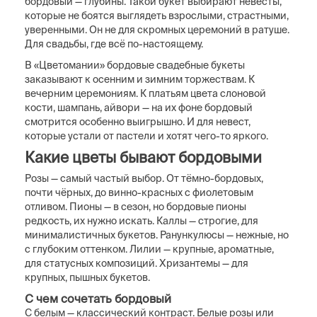
бордовый — глубины. Такой букет выбирают невесты,
которые не боятся выглядеть взрослыми, страстными,
уверенными. Он не для скромных церемоний в ратуше.
Для свадьбы, где всё по-настоящему.
В «Цветомании» бордовые свадебные букеты
заказывают к осенним и зимним торжествам. К
вечерним церемониям. К платьям цвета слоновой
кости, шампань, айвори — на их фоне бордовый
смотрится особенно выигрышно. И для невест,
которые устали от пастели и хотят чего-то яркого.
Какие цветы бывают бордовыми
Розы — самый частый выбор. От тёмно-бордовых,
почти чёрных, до винно-красных с фиолетовым
отливом. Пионы — в сезон, но бордовые пионы
редкость, их нужно искать. Каллы — строгие, для
минималистичных букетов. Ранункулюсы — нежные, но
с глубоким оттенком. Лилии — крупные, ароматные,
для статусных композиций. Хризантемы — для
крупных, пышных букетов.
С чем сочетать бордовый
С белым — классический контраст. Белые розы или