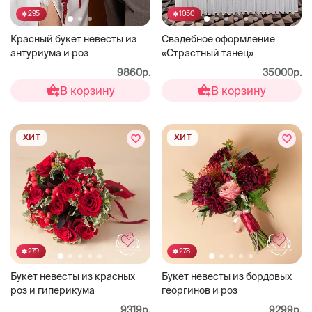
295
1050
Красный букет невесты из
Свадебное оформление
антуриума и роз
«Страстный танец»
9860р.
35000р.
В корзину
В корзину
ХИТ
ХИТ
279
278
Букет невесты из красных
Букет невесты из бордовых
роз и гиперикума
георгинов и роз
9319р.
9299р.