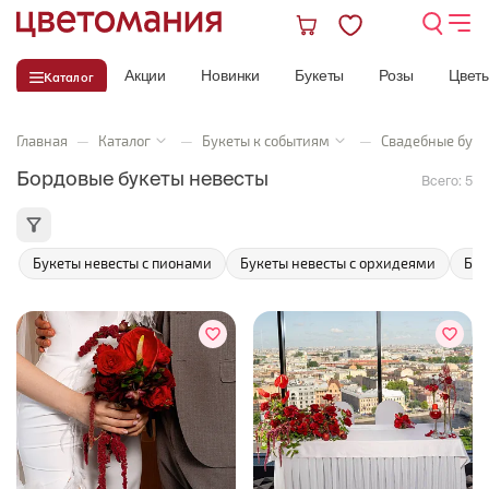
Акции
Новинки
Букеты
Розы
Цвет
Каталог
Главная
—
Каталог
—
Букеты к событиям
—
Свадебные буке
Бордовые букеты невесты
Всего:
5
Букеты невесты с пионами
Букеты невесты с орхидеями
Бук