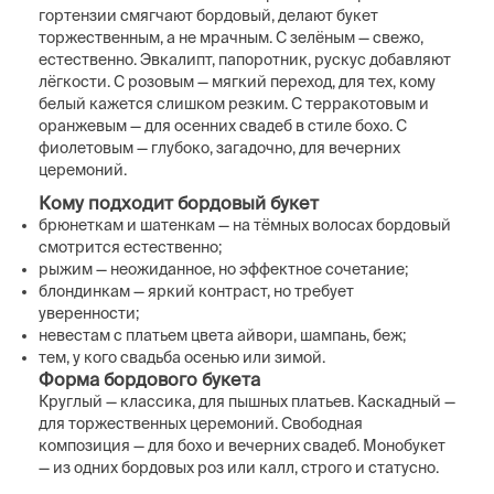
гортензии смягчают бордовый, делают букет
торжественным, а не мрачным. С зелёным — свежо,
естественно. Эвкалипт, папоротник, рускус добавляют
лёгкости. С розовым — мягкий переход, для тех, кому
белый кажется слишком резким. С терракотовым и
оранжевым — для осенних свадеб в стиле бохо. С
фиолетовым — глубоко, загадочно, для вечерних
церемоний.
Кому подходит бордовый букет
брюнеткам и шатенкам — на тёмных волосах бордовый
смотрится естественно;
рыжим — неожиданное, но эффектное сочетание;
блондинкам — яркий контраст, но требует
уверенности;
невестам с платьем цвета айвори, шампань, беж;
тем, у кого свадьба осенью или зимой.
Форма бордового букета
Круглый — классика, для пышных платьев. Каскадный —
для торжественных церемоний. Свободная
композиция — для бохо и вечерних свадеб. Монобукет
— из одних бордовых роз или калл, строго и статусно.