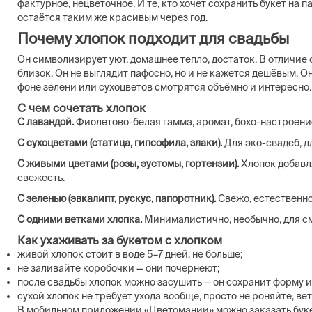
фактурное, нецветочное. И те, кто хочет сохранить букет на па
остаётся таким же красивым через год.
Почему хлопок подходит для свадьбы
Он символизирует уют, домашнее тепло, достаток. В отличие 
близок. Он не выглядит пафосно, но и не кажется дешёвым. 
фоне зелени или сухоцветов смотрятся объёмно и интересно.
С чем сочетать хлопок
С лавандой.
Фиолетово-белая гамма, аромат, бохо-настроени
С сухоцветами (статица, гипсофила, злаки).
Для эко-свадеб, дл
С живыми цветами (розы, эустомы, гортензии).
Хлопок добавля
свежесть.
С зеленью (эвкалипт, рускус, папоротник).
Свежо, естественно
С одними ветками хлопка.
Минималистично, необычно, для см
Как ухаживать за букетом с хлопком
живой хлопок стоит в воде 5–7 дней, не больше;
не заливайте коробочки — они почернеют;
после свадьбы хлопок можно засушить — он сохранит форму и
сухой хлопок не требует ухода вообще, просто не роняйте, ве
В мобильном приложении «Цветомании» можно заказать букет