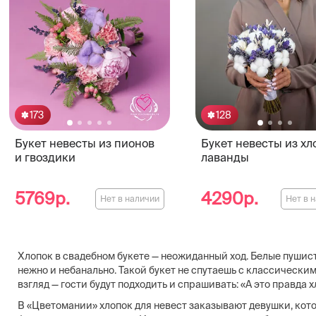
173
128
Букет невесты из пионов
Букет невесты из хл
и гвоздики
лаванды
5769р.
4290р.
Нет в наличии
Нет в 
Хлопок в свадебном букете — неожиданный ход. Белые пушист
нежно и небанально. Такой букет не спутаешь с классически
взгляд — гости будут подходить и спрашивать: «А это правда 
В «Цветомании» хлопок для невест заказывают девушки, кото