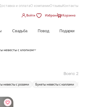
Доставка и оплата
О компании
Отзывы
Контакты
Войти
Избранное
Корзина
ы
Свадьба
Повод
Подарки
ты невесты с хлопком
Всего:
2
ты невесты с розами
Букеты невесты с каллами
Букеты невесты с