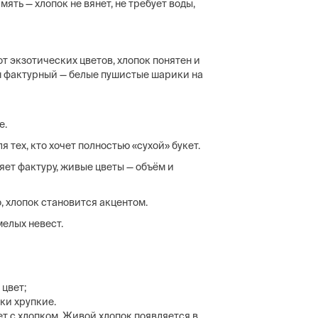
мять — хлопок не вянет, не требует воды,
от экзотических цветов, хлопок понятен и
Он фактурный — белые пушистые шарики на
е.
я тех, кто хочет полностью «сухой» букет.
ет фактуру, живые цветы — объём и
, хлопок становится акцентом.
елых невест.
 цвет;
тки хрупкие.
 с хлопком. Живой хлопок появляется в