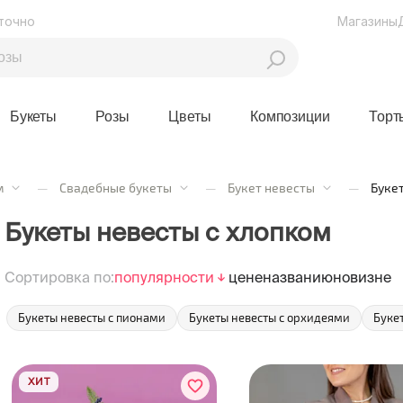
точно
Магазины
Букеты
Розы
Цветы
Композиции
Торт
м
—
Свадебные букеты
—
Букет невесты
—
Буке
Букеты невесты с хлопком
Сортировка по:
популярности
цене
названию
новизне
Букеты невесты с пионами
Букеты невесты с орхидеями
Буке
ХИТ